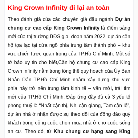
King Crown Infinity đi lại an toàn
Theo đánh giá của các chuyên giá đầu ngành
Dự án
chung cư cao cấp King Crown Infinity
là điểm sáng
mới của thị trường BĐS giai đoạn năm 2022. dự án căn
hộ tọa lạc tại cửa ngõ phía trung tâm thành phố – khu
vực chiến lược quan trọng của TP.Hồ Chí Minh. Một số
tờ báo uy tín cho biết,Căn hộ chung cư cao cấp King
Crown Infinity nằm trong tổng thể quy hoạch của Ủy Ban
Nhân Dân TP.Hồ Chí Minh nhằm xây dựng khu vực
phía này trở nên trung tâm kinh tế – văn mới, trái tim
mới của TP.Hồ Chí Minh. Đáp ứng đầy đủ cả 3 yếu tố
phong thuỷ là “Nhất cận thị, Nhị cận giang, Tam cận lộ”,
dự án nhà ở nhận được sự theo dõi của đông đảo quý
khách trong công cuộc chọn mua nhà ở cho cuộc sống
an cư. Theo đó, từ
Khu chung cư hạng sang King