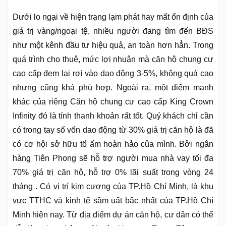
Dưới lo ngại về hiện trạng lạm phát hay mất ổn định của
giá trị vàng/ngoại tệ, nhiều người đang tìm đến BĐS
như một kênh đầu tư hiệu quả, an toàn hơn hẳn. Trong
quá trình cho thuê, mức lợi nhuận mà căn hộ chung cư
cao cấp đem lại rơi vào dao động 3-5%, không quá cao
nhưng cũng khá phù hợp. Ngoài ra, một điểm mạnh
khác của riêng Căn hộ chung cư cao cấp King Crown
Infinity đó là tính thanh khoản rất tốt. Quý khách chỉ cần
có trong tay số vốn dao động từ 30% giá trị căn hộ là đã
có cơ hội sở hữu tổ ấm hoàn hảo của mình. Bởi ngân
hàng Tiên Phong sẽ hỗ trợ người mua nhà vay tối đa
70% giá trị căn hộ, hỗ trợ 0% lãi suất trong vòng 24
tháng . Có vị trí kim cương của TP.Hồ Chí Minh, là khu
vực TTHC và kinh tế sầm uất bậc nhất của TP.Hồ Chí
Minh hiện nay. Từ địa điểm dự án căn hộ, cư dân có thể