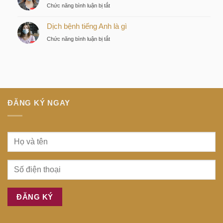
gì
nhà
ở
Chức năng bình luận bị tắt
gì
đầu
Bệnh
tư
Dịch bệnh tiếng Anh là gì
dịch
thông
tiếng
ở
Chức năng bình luận bị tắt
minh
Anh
Dịch
tại
là
bệnh
trung
gì
tiếng
tâm
Anh
Sài
là
Gòn
gì
ĐĂNG KÝ NGAY