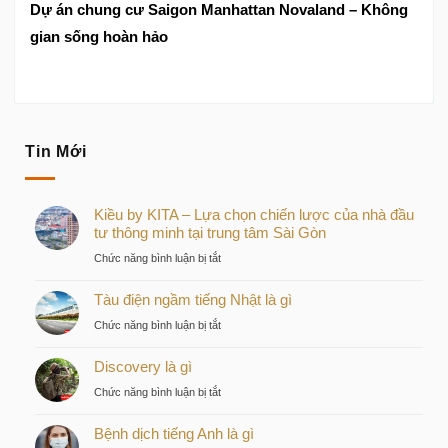
Dự án chung cư Saigon Manhattan Novaland – Không
gian sống hoàn hảo
Tin Mới
Kiều by KITA – Lựa chọn chiến lược của nhà đầu
tư thông minh tại trung tâm Sài Gòn
ở
Chức năng bình luận bị tắt
Kiều
Tàu điện ngầm tiếng Nhật là gì
by
KITA
ở
Chức năng bình luận bị tắt
–
Tàu
Lựa
Discovery là gì
điện
chọn
ngầm
ở
Chức năng bình luận bị tắt
chiến
tiếng
Discovery
lược
Nhật
Bệnh dịch tiếng Anh là gì
là
của
là