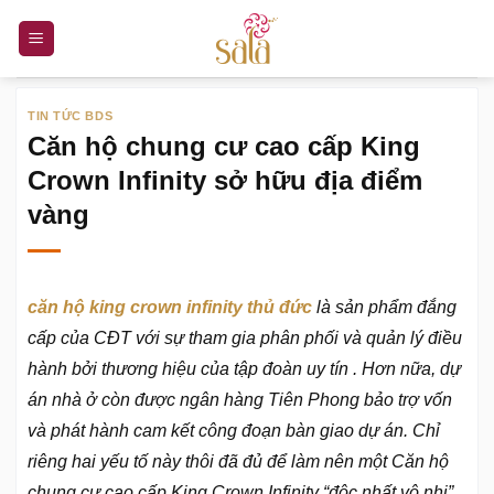
Bỏ
qua
nội
dung
TIN TỨC BDS
Căn hộ chung cư cao cấp King
Crown Infinity sở hữu địa điểm
vàng
căn hộ king crown infinity thủ đức
là sản phẩm đắng
cấp của CĐT với sự tham gia phân phối và quản lý điều
hành bởi thương hiệu của tập đoàn uy tín . Hơn nữa, dự
án nhà ở còn được ngân hàng Tiên Phong bảo trợ vốn
và phát hành cam kết công đoạn bàn giao dự án. Chỉ
riêng hai yếu tố này thôi đã đủ để làm nên một Căn hộ
chung cư cao cấp King Crown Infinity “độc nhất vô nhị”