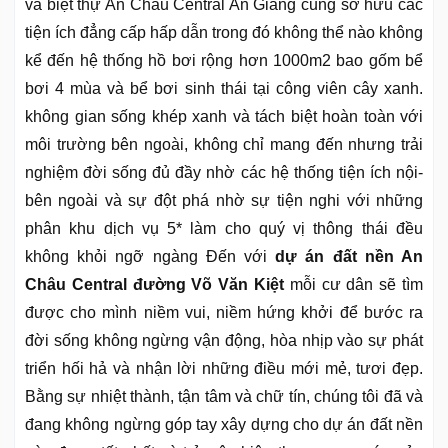
và biệt thự An Châu Central An Giang cũng sở hữu các
tiện ích đẳng cấp hấp dẫn trong đó không thể nào không
kể đến hệ thống hồ bơi rộng hơn 1000m2 bao gốm bể
bơi 4 mùa và bể bơi sinh thái tại công viên cây xanh.
không gian sống khép xanh và tách biệt hoàn toàn với
môi trường bên ngoài, không chỉ mang đến nhưng trải
nghiệm đời sống đủ đầy nhờ các hệ thống tiện ích nội-
bên ngoài và sự đột phá nhờ sự tiện nghi với những
phân khu dịch vụ 5* làm cho quý vị thông thái đều
không khỏi ngỡ ngàng Đến với
dự án đất nền An
Châu Central đường Võ Văn Kiệt
mỗi cư dân sẽ tìm
được cho mình niềm vui, niềm hứng khởi để bước ra
đời sống không ngừng vận động, hòa nhịp vào sự phát
triển hối hả và nhận lời những điều mới mẻ, tươi đẹp.
Bằng sự nhiệt thành, tận tâm và chữ tín, chúng tôi đã và
đang không ngừng góp tay xây dựng cho dự án đất nền