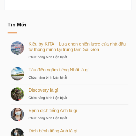
Tin Mới
Kiều by KITA – Lựa chọn chiến lược của nhà đầu
tư thông minh tại trung tâm Sài Gòn
ở
Chức năng bình luận bị tắt
Kiều
Tàu điện ngầm tiếng Nhật là gì
by
KITA
ở
Chức năng bình luận bị tắt
–
Tàu
Lựa
Discovery là gì
điện
chọn
ngầm
ở
Chức năng bình luận bị tắt
chiến
tiếng
Discovery
lược
Nhật
Bệnh dịch tiếng Anh là gì
là
của
là
gì
nhà
ở
Chức năng bình luận bị tắt
gì
đầu
Bệnh
tư
Dịch bệnh tiếng Anh là gì
dịch
thông
tiếng