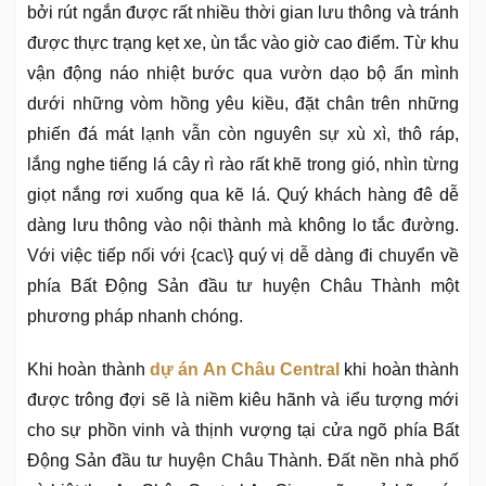
bởi rút ngắn được rất nhiều thời gian lưu thông và tránh
được thực trạng kẹt xe, ùn tắc vào giờ cao điểm. Từ khu
vận động náo nhiệt bước qua vườn dạo bộ ẩn mình
dưới những vòm hồng yêu kiều, đặt chân trên những
phiến đá mát lạnh vẫn còn nguyên sự xù xì, thô ráp,
lắng nghe tiếng lá cây rì rào rất khẽ trong gió, nhìn từng
giọt nắng rơi xuống qua kẽ lá. Quý khách hàng đê dễ
dàng lưu thông vào nội thành mà không lo tắc đường.
Với việc tiếp nối với {cac\} quý vị dễ dàng đi chuyển về
phía Bất Động Sản đầu tư huyện Châu Thành một
phương pháp nhanh chóng.
Khi hoàn thành
dự án An Châu Central
khi hoàn thành
được trông đợi sẽ là niềm kiêu hãnh và iểu tượng mới
cho sự phồn vinh và thịnh vượng tại cửa ngõ phía Bất
Động Sản đầu tư huyện Châu Thành. Đất nền nhà phố