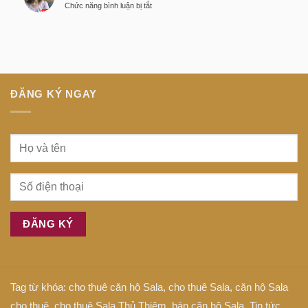
ở
Chức năng bình luận bị tắt
minh
Anh
Dịch
tại
là
bệnh
trung
gì
tiếng
tâm
Anh
Sài
là
Gòn
gì
ĐĂNG KÝ NGAY
Tag từ khóa:
cho thuê căn hộ Sala
,
cho thuê Sala
,
căn hộ Sala
cho thuê
,
cho thuê Sala Thủ Thiêm
,
bán căn hộ Sala
,
Tin tức