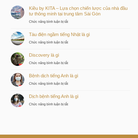
Kiều by KITA – Lựa chọn chiến lược của nhà đầu
tư thông minh tại trung tâm Sài Gòn
ở
Chức năng bình luận bị tắt
Kiều
Tàu điện ngầm tiếng Nhật là gì
by
KITA
ở
Chức năng bình luận bị tắt
–
Tàu
Lựa
Discovery là gì
điện
chọn
ngầm
ở
Chức năng bình luận bị tắt
chiến
tiếng
Discovery
lược
Nhật
Bệnh dịch tiếng Anh là gì
là
của
là
gì
nhà
ở
Chức năng bình luận bị tắt
gì
đầu
Bệnh
tư
Dịch bệnh tiếng Anh là gì
dịch
thông
tiếng
ở
Chức năng bình luận bị tắt
minh
Anh
Dịch
tại
là
bệnh
trung
gì
tiếng
tâm
Anh
Sài
là