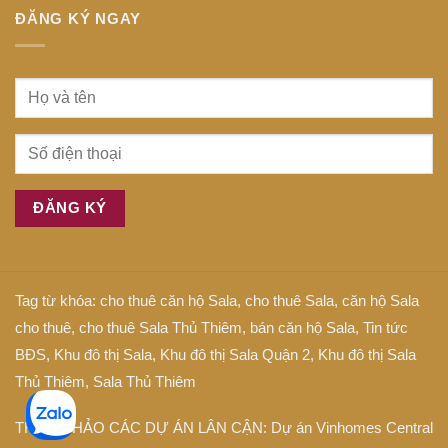
Gòn
gì
ĐĂNG KÝ NGAY
Tag từ khóa:
cho thuê căn hộ Sala
,
cho thuê Sala
,
căn hộ Sala
cho thuê
,
cho thuê Sala Thủ Thiêm
,
bán căn hộ Sala
,
Tin tức
BĐS
,
Khu đô thị Sala
,
Khu đô thị Sala Quận 2
,
Khu đô thị Sala
Thủ Thiêm
,
Sala Thủ Thiêm
THAM KHẢO CÁC DỰ ÁN LÂN CẬN: Dự án
Vinhomes Central