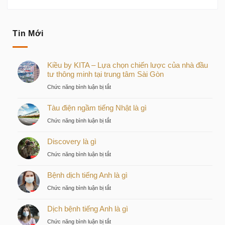
Tin Mới
Kiều by KITA – Lựa chọn chiến lược của nhà đầu
tư thông minh tại trung tâm Sài Gòn
ở
Chức năng bình luận bị tắt
Kiều
Tàu điện ngầm tiếng Nhật là gì
by
KITA
ở
Chức năng bình luận bị tắt
–
Tàu
Lựa
Discovery là gì
điện
chọn
ngầm
ở
Chức năng bình luận bị tắt
chiến
tiếng
Discovery
lược
Nhật
Bệnh dịch tiếng Anh là gì
là
của
là
gì
nhà
ở
Chức năng bình luận bị tắt
gì
đầu
Bệnh
tư
Dịch bệnh tiếng Anh là gì
dịch
thông
tiếng
ở
Chức năng bình luận bị tắt