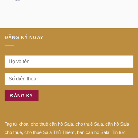
minh
Anh
Dịch
tại
là
bệnh
trung
gì
tiếng
tâm
Anh
Sài
là
Gòn
gì
ĐĂNG KÝ NGAY
Tag từ khóa:
cho thuê căn hộ Sala
,
cho thuê Sala
,
căn hộ Sala
cho thuê
,
cho thuê Sala Thủ Thiêm
,
bán căn hộ Sala
,
Tin tức