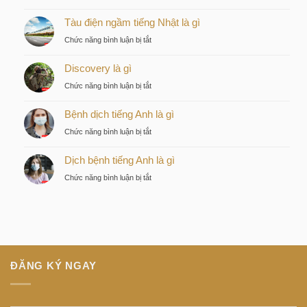
Kiều
Tàu điện ngầm tiếng Nhật là gì
by
KITA
ở
Chức năng bình luận bị tắt
–
Tàu
Lựa
Discovery là gì
điện
chọn
ngầm
ở
Chức năng bình luận bị tắt
chiến
tiếng
Discovery
lược
Nhật
Bệnh dịch tiếng Anh là gì
là
của
là
gì
nhà
ở
Chức năng bình luận bị tắt
gì
đầu
Bệnh
tư
Dịch bệnh tiếng Anh là gì
dịch
thông
tiếng
ở
Chức năng bình luận bị tắt
minh
Anh
Dịch
tại
là
bệnh
trung
gì
tiếng
tâm
Anh
Sài
là
Gòn
gì
ĐĂNG KÝ NGAY