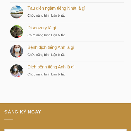
Kiều
Tàu điện ngầm tiếng Nhật là gì
by
KITA
ở
Chức năng bình luận bị tắt
–
Tàu
Lựa
Discovery là gì
điện
chọn
ngầm
ở
Chức năng bình luận bị tắt
chiến
tiếng
Discovery
lược
Nhật
Bệnh dịch tiếng Anh là gì
là
của
là
gì
nhà
ở
Chức năng bình luận bị tắt
gì
đầu
Bệnh
tư
Dịch bệnh tiếng Anh là gì
dịch
thông
tiếng
ở
Chức năng bình luận bị tắt
minh
Anh
Dịch
tại
là
bệnh
trung
gì
tiếng
tâm
Anh
Sài
là
Gòn
gì
ĐĂNG KÝ NGAY