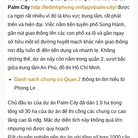
Palm City
http://ledinhphong.vn/tags/palm-city/
được
ca ngợi rất nhiều vì đó là khu vực trung tâm, rất phát
triển và hiện đại. Việc nằm trên tuyến phố Song Hành,
gần nút giao thông lên các con phố xa lộ và gần ngay
sở hữu một số đường huyết mạch khác nên giao thông
nơi đây luôn đi đến tiện dụng và nhanh lẹ. Không
những thế, dự án này còn nằm trong quận 2, vượt bậc
giữa trung tâm An Phú, đô thị Hồ Chí Minh.
Danh sach chung cu Quan 2
thông tin tìm hiểu từ
Phong Le .
Chủ đầu tư của dự án Palm City đã dàn 1.9 ha trong
tổng số 30 ha của dự án để thi công các chung cư cao
tầng cao tầ nđg. Mặc dự diện tích này không quá lớn
nhpưng nó được quy hoạch
Rất chuyên nghiệp nên dự án với tổng số hơn 1000 căn