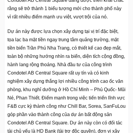
Condotel AB Central Square đang được triển khai chắc
rằng sẽ trở thành 1 biểu tượng mới cho thành phố này
vì rất nhiều điểm mạnh ưu việt, vượt trội của nó.
Dự án này được lựa chọn xây dựng tại vị trí đặc biệt,
tọa lạc ba mặt tiền ngay trung tâm quảng trường, mặt
tiền biển Trần Phú Nha Trang, có thiết kế cao đẹp mắt,
toàn bộ những hướng nhìn ra biển, diện tích cộng đồng,
hành lang rộng thoáng. Nhà đầu tư của công trình
Condotel AB Central Square rất uy tín và có kinh
nghiệm xây dựng thắng lợi nhiều công trình cao ốc văn
phòng, khu nghỉ dưỡng ở Hồ Chí Minh – Phú Quốc- Mũi
Né, Phan Thiết. Điểm mạnh trong việc tiến triển lĩnh vực
F&B cực kỳ thành công như Chill Bar, Sorea, SanFuLou
góp phần vào thành công của dự án bất động sản
Condotel AB Central Square. Dự án này còn có đối tác
tài chủ yếu là HD Bank (tài trợ độc quyền), đơn vị xây