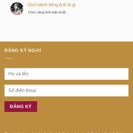
tư
Dịch bệnh tiếng Anh là gì
dịch
thông
tiếng
ở
Chức năng bình luận bị tắt
minh
Anh
Dịch
tại
là
bệnh
trung
gì
tiếng
tâm
Anh
Sài
là
Gòn
gì
ĐĂNG KÝ NGAY