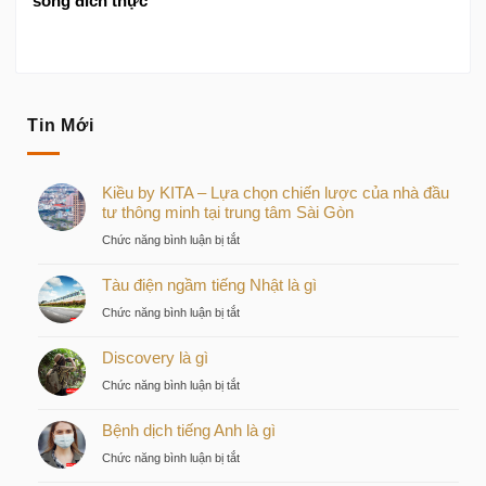
sống đích thực
Tin Mới
Kiều by KITA – Lựa chọn chiến lược của nhà đầu
tư thông minh tại trung tâm Sài Gòn
ở
Chức năng bình luận bị tắt
Kiều
Tàu điện ngầm tiếng Nhật là gì
by
KITA
ở
Chức năng bình luận bị tắt
–
Tàu
Lựa
Discovery là gì
điện
chọn
ngầm
ở
Chức năng bình luận bị tắt
chiến
tiếng
Discovery
lược
Nhật
Bệnh dịch tiếng Anh là gì
là
của
là
gì
nhà
ở
Chức năng bình luận bị tắt
gì
đầu
Bệnh