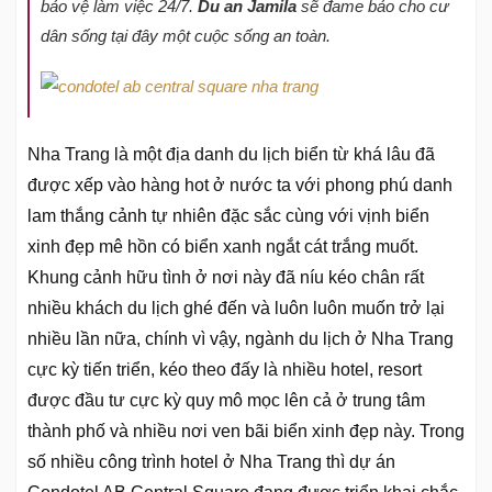
bảo vệ làm việc 24/7.
Du an Jamila
sẽ đame bảo cho cư
dân sống tại đây một cuộc sống an toàn.
Nha Trang là một địa danh du lịch biển từ khá lâu đã
được xếp vào hàng hot ở nước ta với phong phú danh
lam thắng cảnh tự nhiên đặc sắc cùng với vịnh biển
xinh đẹp mê hồn có biển xanh ngắt cát trắng muốt.
Khung cảnh hữu tình ở nơi này đã níu kéo chân rất
nhiều khách du lịch ghé đến và luôn luôn muốn trở lại
nhiều lần nữa, chính vì vậy, ngành du lịch ở Nha Trang
cực kỳ tiến triển, kéo theo đấy là nhiều hotel, resort
được đầu tư cực kỳ quy mô mọc lên cả ở trung tâm
thành phố và nhiều nơi ven bãi biển xinh đẹp này. Trong
số nhiều công trình hotel ở Nha Trang thì dự án