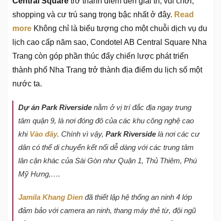
Central Square
trở thành điểm đến giải trí, vui chơi,
shopping và cư trú sang trọng bậc nhất ở đây.
Read
more
Không chỉ là biểu tượng cho một chuỗi dịch vụ du
lịch cao cấp năm sao, Condotel AB Central Square Nha
Trang còn góp phần thúc đẩy chiến lược phát triển
thành phố Nha Trang trở thành địa điểm du lịch số một
nước ta.
D
ự
án Park Riverside
nằm ở vị trí đắc địa ngay trung
tâm quận 9, là nơi đóng đô của các khu công nghệ cao
khi
Vào đây
. Chính vì vậy,
Park Riverside
là nơi các cư
dân có thể di chuyển kết nối dễ dàng với các trung tâm
lân cận khác của Sài Gòn như Quận 1, Thủ Thiêm, Phú
Mỹ Hưng,….
Jamila Khang Dien
đã thiết lập hệ thống an ninh 4 lớp
đảm bảo với camera an ninh, thang máy thẻ từ, đội ngũ