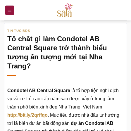
Bỏ
qua
nội
dung
TIN TỨC BDS
Tố chất gì làm Condotel AB
Central Square trở thành biểu
tượng ấn tượng mới tại Nha
Trang?
Condotel AB Central Square
là tổ hợp tiện nghi dịch
vụ và cư trú cao cấp năm sao được xây ở trung tâm
thành phố biển xinh đẹp Nha Trang, Việt Nam
http://bit.ly/2qrffqo
. Mục tiêu được nhà đầu tư hướng
tới là biến dự án bất động sản
dự án Condotel AB