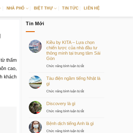
NHÀ PHỐ
BIỆT THỰ
TIN TỨC
LIÊN HỆ
Tin Mới
g
Kiều by KITA – Lựa chọn
chiến lược của nhà đầu tư
thông minh tại trung tâm Sài
Gòn
 từ thẩm
ở
Chức năng bình luận bị tắt
môn cao,
Kiều
nh khách
Tàu điện ngầm tiếng Nhật là
by
gì
KITA
–
ở
Chức năng bình luận bị tắt
Lựa
Tàu
chọn
Discovery là gì
điện
chiến
ngầm
ở
Chức năng bình luận bị tắt
lược
tiếng
Discovery
của
Nhật
Bệnh dịch tiếng Anh là gì
là
nhà
là
gì
ở
Chức năng bình luận bị tắt
đầu
gì