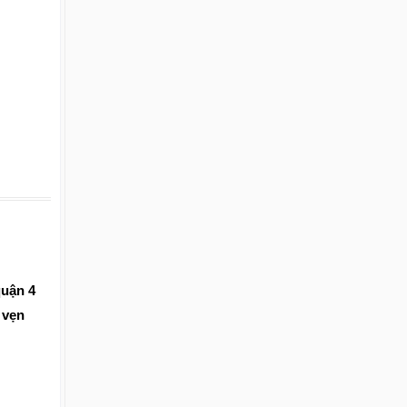
quận 4
 vẹn