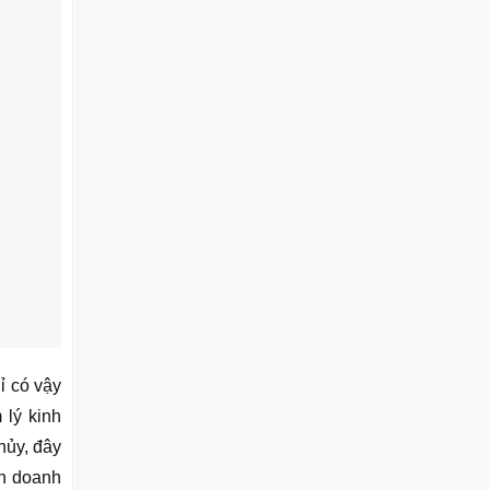
ỉ có vậy
 lý kinh
hủy, đây
nh doanh