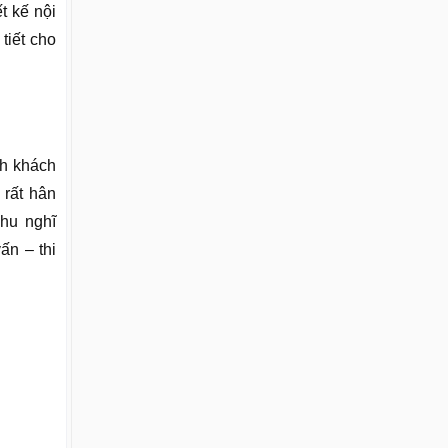
t kế nội
tiết cho
nh khách
 rất hân
khu nghĩ
ấn – thi