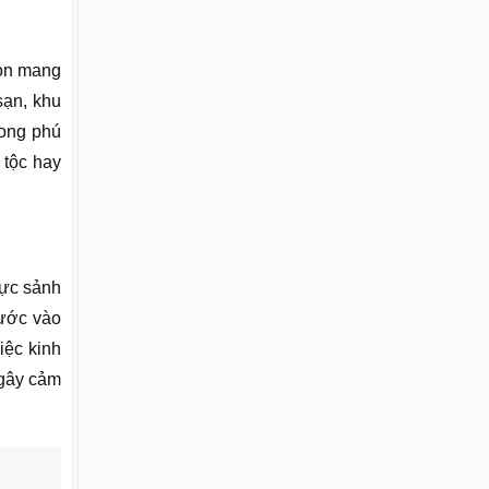
còn mang
ạn, khu
hong phú
 tộc hay
vực sảnh
bước vào
iệc kinh
 gây cảm