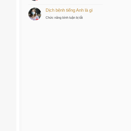
Bệnh
tư
Dịch bệnh tiếng Anh là gì
dịch
thông
tiếng
minh
ở
Chức năng bình luận bị tắt
Anh
tại
Dịch
là
trung
bệnh
gì
tâm
tiếng
Sài
Anh
Gòn
là
gì