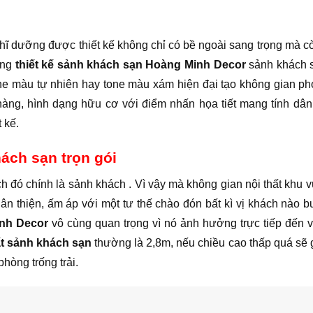
ghĩ dưỡng được thiết kế không chỉ có bề ngoài sang trọng mà 
ong
thiết kế sảnh khách sạn Hoàng Minh Decor
sảnh khách s
e màu tự nhiên hay tone màu xám hiện đại tạo không gian p
hàng, hình dạng hữu cơ với điểm nhấn họa tiết mang tính dân
 kế.
hách sạn trọn gói
h đó chính là sảnh khách . Vì vậy mà không gian nội thất khu 
hân thiện, ấm áp với một tư thế chào đón bất kì vị khách nào 
inh Decor
vô cùng quan trọng vì nó ảnh hưởng trực tiếp đến v
hất sảnh khách sạn
thường là 2,8m, nếu chiều cao thấp quá sẽ
hòng trống trải.