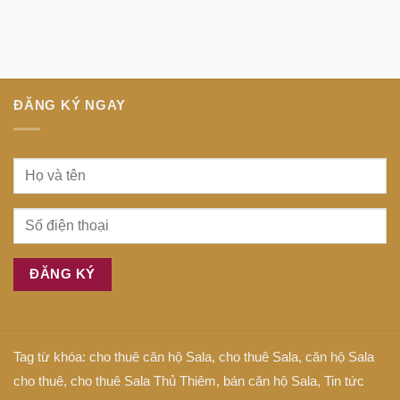
minh
Anh
Dịch
tại
là
bệnh
trung
gì
tiếng
tâm
Anh
Sài
là
Gòn
gì
ĐĂNG KÝ NGAY
Tag từ khóa:
cho thuê căn hộ Sala
,
cho thuê Sala
,
căn hộ Sala
cho thuê
,
cho thuê Sala Thủ Thiêm
,
bán căn hộ Sala
,
Tin tức