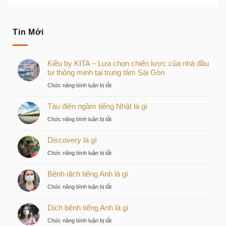
Tin Mới
Kiều by KITA – Lựa chọn chiến lược của nhà đầu
tư thông minh tại trung tâm Sài Gòn
ở
Chức năng bình luận bị tắt
Kiều
Tàu điện ngầm tiếng Nhật là gì
by
KITA
ở
Chức năng bình luận bị tắt
–
Tàu
Lựa
Discovery là gì
điện
chọn
ngầm
ở
Chức năng bình luận bị tắt
chiến
tiếng
Discovery
lược
Nhật
Bệnh dịch tiếng Anh là gì
là
của
là
gì
nhà
ở
Chức năng bình luận bị tắt
gì
đầu
Bệnh
tư
Dịch bệnh tiếng Anh là gì
dịch
thông
tiếng
ở
Chức năng bình luận bị tắt