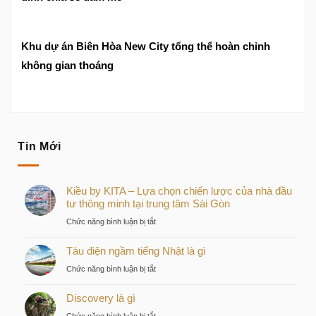
Khu dự án Biên Hòa New City tổng thể hoàn chỉnh
không gian thoáng
Tin Mới
Kiều by KITA – Lựa chọn chiến lược của nhà đầu
tư thông minh tại trung tâm Sài Gòn
ở
Chức năng bình luận bị tắt
Kiều
Tàu điện ngầm tiếng Nhật là gì
by
KITA
ở
Chức năng bình luận bị tắt
–
Tàu
Lựa
Discovery là gì
điện
chọn
ngầm
ở
Chức năng bình luận bị tắt