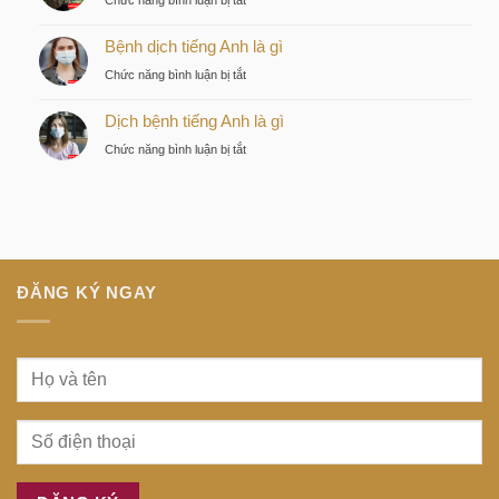
chiến
tiếng
Discovery
lược
Nhật
Bệnh dịch tiếng Anh là gì
là
của
là
gì
nhà
ở
Chức năng bình luận bị tắt
gì
đầu
Bệnh
tư
Dịch bệnh tiếng Anh là gì
dịch
thông
tiếng
ở
Chức năng bình luận bị tắt
minh
Anh
Dịch
tại
là
bệnh
trung
gì
tiếng
tâm
Anh
Sài
là
Gòn
gì
ĐĂNG KÝ NGAY