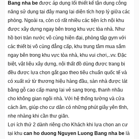
Bang nha be
được áp dụng lối thiết kế tận dụng công
năng sử dụng tại đây mang lại diện tích hợp lý giữa các
phòng. Ngoài ra, còn có rất nhiều các tiện ích nội khu
được xây dựng ngay bên trong khu vực tòa nhà. Như
hồ bơi tràn nước vô cùng hiện đại, phòng tập gym với
các thiết bị vô cùng đẳng cấp, khu trung tâm mua sắm
ngay bên trong khu vực tòa nhà, khu vui chơi,..vv. Đặc
biệt, vật liệu xây dựng, nội thất đồ dùng được trang bị
đều được lựa chọn gắt gao theo tiêu chuẩn quốc tế và
có xuất xứ từ thương hiệu hàng đầu, sàn nhà được lát
bằng gỗ cao cấp mang lại vẻ sang trọng, thanh nhãu
cho không gian ngôi nhà. Với hệ thống tường và cửa
cách âm, giúp cho cư dân có những phút giây yên tĩnh,
nhẹ nhàng khi cần thư giãn.
Lợi ích thứ 2 dành riêng cho Khách khi lựa chọn an cư
tại khu
can ho duong Nguyen Luong Bang nha be
là