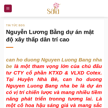
Bỏ
qua
nội
dung
TIN TỨC BDS
Nguyễn Lương Bằng dự án mật
độ xây thấp dân trí cao
can ho duong Nguyen Luong Bang nha
be
là một tham vọng lớn của chủ đấu
tư CTY cổ phần KTXD & VLXD Cotex.
Tại Huyện Nhà Bè,
can ho duong
Nguyen Luong Bang nha be
là dự án
có vị trí chiến lược và mang nhiều tiềm
năng phát triển tronng tương lai. Là
một cô hoa hậu sáng giá và mang sắc