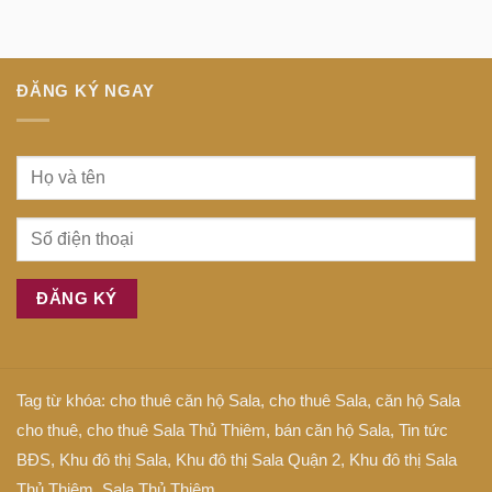
trung
gì
tiếng
tâm
Anh
Sài
là
Gòn
gì
ĐĂNG KÝ NGAY
Tag từ khóa:
cho thuê căn hộ Sala
,
cho thuê Sala
,
căn hộ Sala
cho thuê
,
cho thuê Sala Thủ Thiêm
,
bán căn hộ Sala
,
Tin tức
BĐS
,
Khu đô thị Sala
,
Khu đô thị Sala Quận 2
,
Khu đô thị Sala
Thủ Thiêm
,
Sala Thủ Thiêm