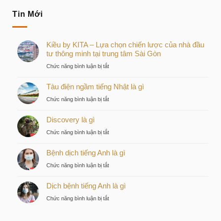
Tin Mới
Kiều by KITA – Lựa chọn chiến lược của nhà đầu
tư thông minh tại trung tâm Sài Gòn
ở
Chức năng bình luận bị tắt
Kiều
Tàu điện ngầm tiếng Nhật là gì
by
KITA
ở
Chức năng bình luận bị tắt
–
Tàu
Lựa
Discovery là gì
điện
chọn
ngầm
ở
Chức năng bình luận bị tắt
chiến
tiếng
Discovery
lược
Nhật
Bệnh dịch tiếng Anh là gì
là
của
là
gì
nhà
ở
Chức năng bình luận bị tắt
gì
đầu
Bệnh
tư
Dịch bệnh tiếng Anh là gì
dịch
thông
tiếng
ở
Chức năng bình luận bị tắt
minh
Anh
Dịch
tại
là
bệnh