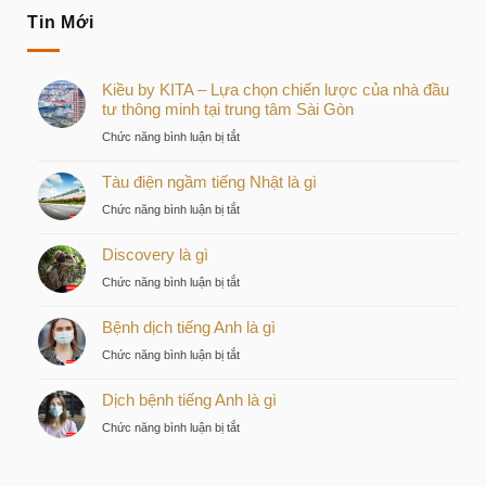
Tin Mới
Kiều by KITA – Lựa chọn chiến lược của nhà đầu
tư thông minh tại trung tâm Sài Gòn
ở
Chức năng bình luận bị tắt
Kiều
Tàu điện ngầm tiếng Nhật là gì
by
KITA
ở
Chức năng bình luận bị tắt
–
Tàu
Lựa
Discovery là gì
điện
chọn
ngầm
ở
Chức năng bình luận bị tắt
chiến
tiếng
Discovery
lược
Nhật
Bệnh dịch tiếng Anh là gì
là
của
là
gì
nhà
ở
Chức năng bình luận bị tắt
gì
đầu
Bệnh
tư
Dịch bệnh tiếng Anh là gì
dịch
thông
tiếng
ở
Chức năng bình luận bị tắt
minh
Anh
Dịch
tại
là
bệnh
trung
gì