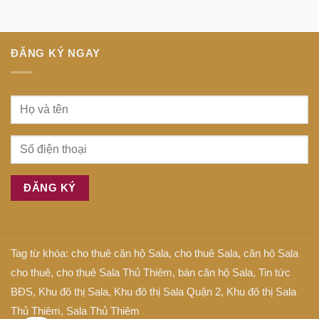
tiếng
tâm
Anh
Sài
là
Gòn
gì
ĐĂNG KÝ NGAY
Tag từ khóa:
cho thuê căn hộ Sala
,
cho thuê Sala
,
căn hộ Sala
cho thuê
,
cho thuê Sala Thủ Thiêm
,
bán căn hộ Sala
,
Tin tức
BĐS
,
Khu đô thị Sala
,
Khu đô thị Sala Quận 2
,
Khu đô thị Sala
Thủ Thiêm
,
Sala Thủ Thiêm