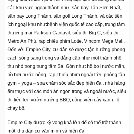
các khu vực ngoại thành như: sân bay Tân Sơn Nhất,
sân bay Long Thành, sân golf Long Thành, và các tiện
ích ngoại khu như:bệnh viện quốc tế cao cấp, trung tâm
thương mại Parkson Cantavil, siêu thị Big C, siêu thị
Metro An Phú, rạp chiếu phim Lotte, Vincom Mega Mall.
Đến với Empire City, cư dân sẽ được tận hưởng phong
cách sống sang trọng và đẳng cấp như một thành phố
thu nhỏ trong trung tâm Sài Gòn như: hồ bơi nước mặn,
hồ bơi nước nóng, rạp chiếu phim ngoài trời, phòng tập
gym – yoga – spa chăm sóc sắc đẹp hiện đại, nhà hàng
ẩm thực với các món ăn ngon trong và ngoài nước, siêu
thị tiện lợi, vườn nướng BBQ, công viên cây xanh, lối
chạy bộ.
Empire City được kỳ vọng khá lớn để có thể trở thành
một khu dân cư văn minh và hiện đại