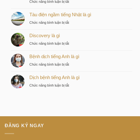
ở
Chức năng bình luận bị tắt
Kiều
Tàu điện ngầm tiếng Nhật là gì
by
KITA
ở
Chức năng bình luận bị tắt
–
Tàu
Lựa
Discovery là gì
điện
chọn
ngầm
ở
Chức năng bình luận bị tắt
chiến
tiếng
Discovery
lược
Nhật
Bệnh dịch tiếng Anh là gì
là
của
là
gì
nhà
ở
Chức năng bình luận bị tắt
gì
đầu
Bệnh
tư
Dịch bệnh tiếng Anh là gì
dịch
thông
tiếng
ở
Chức năng bình luận bị tắt
minh
Anh
Dịch
tại
là
bệnh
trung
gì
tiếng
tâm
Anh
Sài
là
Gòn
gì
ĐĂNG KÝ NGAY