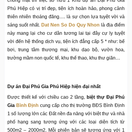
chóng mặt thì việc sở hữu 1 Khu dự án Đại Phú Gia
Phú Hiệp có vị trí đẹp, tiện ích hoàn hảo, phong cảnh
thiên nhiên thoáng đãng…. là sự chọn lựa tuyệt vời và
sáng suốt nhất.
Dat Nen So Do Quy Nhon
là địa điểm
này mang lại cho cư dân tương lai tại đây cự ly tuyệt
vời đến hệ thống dịch vụ, tiện ích đẳng cấp 5 * như: bể
bơi, trung tâm thương mại, khu dạo bộ, vườn hoa,
trường mầm non quốc tế, khu thể thao, khu thư giãn…
Dự án Đại Phú Gia Phú Hiệp hiện đại nhất
Được thiết kế với chiều cao 2 tầng,
biệt thự Đại Phú
Gia
Bình Định
cung cấp cho thị trường BĐS Bình Định
1 số lượng lớn các Đất nền đa năng với biệt thự và nhà
phố hạng sang tương ứng với các loại diện tích từ
500m2 – 2000m2. Mỗi phiên bản sẽ tương ứng với 1