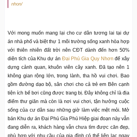
nhon/
Với mong muốn mang lại cho cư dân tương lai tại dự
án nhà phố và biệt thự 1 môi trường sống xanh hòa hợp
với thiên nhiên đất trời nên CĐT dành đến hơn 50%
diện tích của Khu dự án
Đại Phú Gia Quy Nhơn
để xây
dựng cảnh quan, khuôn viên cây xanh. Đã tạo nên 1
không gian rộng lớn, trong lành, tha hồ vui chơi. Bao
gồm đường dạo bộ, sân chơi cho cả trẻ em Bên cạnh
tiện ích bể bơi cũng được trang bị. Đây không chỉ là địa
điểm thư giãn mà còn là nơi vui chơi, tận hưởng cuộc
sống của cư dân sau những giờ làm việc mệt mỏi. Mở
bán Khu dự án Đại Phú Gia Phú Hiệp giai đoạn này vẫn
đang diễn ra, khách hàng vẫn chưa tìm được căn đẹp,
phù hợp với nhu cầu của gia đình có thể liên lạc ngay