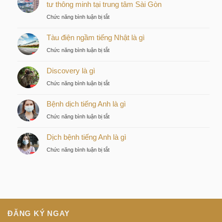
tư thông minh tại trung tâm Sài Gòn
ở
Chức năng bình luận bị tắt
Kiều
Tàu điện ngầm tiếng Nhật là gì
by
KITA
ở
Chức năng bình luận bị tắt
–
Tàu
Lựa
Discovery là gì
điện
chọn
ngầm
ở
Chức năng bình luận bị tắt
chiến
tiếng
Discovery
lược
Nhật
Bệnh dịch tiếng Anh là gì
là
của
là
gì
nhà
ở
Chức năng bình luận bị tắt
gì
đầu
Bệnh
tư
Dịch bệnh tiếng Anh là gì
dịch
thông
tiếng
ở
Chức năng bình luận bị tắt
minh
Anh
Dịch
tại
là
bệnh
trung
gì
tiếng
tâm
Anh
Sài
là
Gòn
gì
ĐĂNG KÝ NGAY