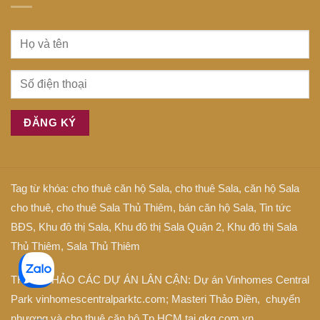
Tag từ khóa:
cho thuê căn hộ Sala
,
cho thuê Sala
,
căn hộ Sala
cho thuê
,
cho thuê Sala Thủ Thiêm
,
bán căn hộ Sala
,
Tin tức
BĐS
,
Khu đô thị Sala
,
Khu đô thị Sala Quận 2
,
Khu đô thị Sala
Thủ Thiêm
,
Sala Thủ Thiêm
THAM KHẢO CÁC DỰ ÁN LÂN CẬN: Dự án
Vinhomes Central
Park
vinhomescentralparktc.com;
Masteri Thảo Điền
, chuyển
nhượng và cho thuê căn hộ Tp.HCM tại
gkg.com.vn