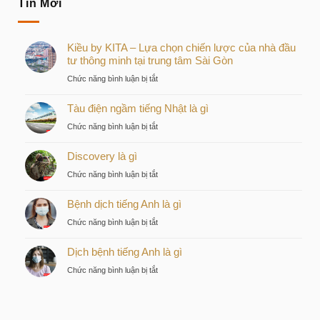
Tin Mới
Kiều by KITA – Lựa chọn chiến lược của nhà đầu
tư thông minh tại trung tâm Sài Gòn
ở
Chức năng bình luận bị tắt
Kiều
Tàu điện ngầm tiếng Nhật là gì
by
KITA
ở
Chức năng bình luận bị tắt
–
Tàu
Lựa
Discovery là gì
điện
chọn
ngầm
ở
Chức năng bình luận bị tắt
chiến
tiếng
Discovery
lược
Nhật
Bệnh dịch tiếng Anh là gì
là
của
là
gì
nhà
ở
Chức năng bình luận bị tắt
gì
đầu
Bệnh
tư
Dịch bệnh tiếng Anh là gì
dịch
thông
tiếng
ở
Chức năng bình luận bị tắt
minh
Anh
Dịch
tại
là
bệnh
trung
gì
tiếng