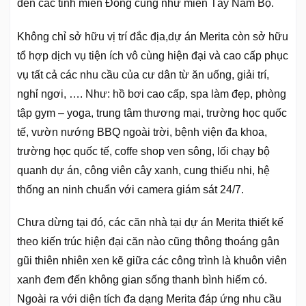
đến các tỉnh miền Đông cũng như miền Tây Nam Bộ.
Không chỉ sở hữu vị trí đắc địa,dự án Merita còn sở hữu
tổ hợp dịch vụ tiện ích vô cùng hiện đại và cao cấp phục
vụ tất cả các nhu cầu của cư dân từ ăn uống, giải trí,
nghỉ ngơi, …. Như: hồ bơi cao cấp, spa làm đẹp, phòng
tập gym – yoga, trung tâm thương mại, trường học quốc
tế, vườn nướng BBQ ngoài trời, bệnh viện đa khoa,
trường học quốc tế, coffe shop ven sông, lối chạy bộ
quanh dự án, công viên cây xanh, cung thiếu nhi, hệ
thống an ninh chuẩn với camera giám sát 24/7.
Chưa dừng tại đó, các căn nhà tại dự án Merita thiết kế
theo kiến trúc hiện đại căn nào cũng thông thoáng gân
gũi thiên nhiên xen kẽ giữa các công trình là khuôn viên
xanh đem đến không gian sống thanh bình hiếm có.
Ngoài ra với diện tích đa dạng Merita đáp ứng nhu cầu