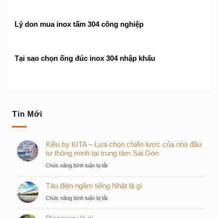
Lý don mua inox tấm 304 công nghiệp
Tại sao chọn ống đúc inox 304 nhập khẩu
Tin Mới
Kiều by KITA – Lựa chọn chiến lược của nhà đầu
tư thông minh tại trung tâm Sài Gòn
ở
Chức năng bình luận bị tắt
Kiều
Tàu điện ngầm tiếng Nhật là gì
by
KITA
ở
Chức năng bình luận bị tắt
–
Tàu
Lựa
điện