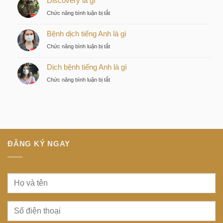
Discovery là gì
chọn
ngầm
ở
Chức năng bình luận bị tắt
chiến
tiếng
Discovery
lược
Nhật
Bệnh dịch tiếng Anh là gì
là
của
là
gì
nhà
ở
Chức năng bình luận bị tắt
gì
đầu
Bệnh
tư
Dịch bệnh tiếng Anh là gì
dịch
thông
tiếng
ở
Chức năng bình luận bị tắt
minh
Anh
Dịch
tại
là
bệnh
trung
gì
tiếng
tâm
Anh
Sài
là
Gòn
gì
ĐĂNG KÝ NGAY