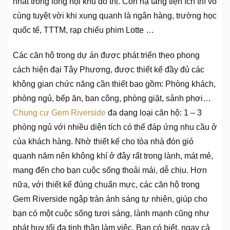
nhất trong lòng nội khu đô thị. Còn hạ tầng tiện ích thì vô
cùng tuyệt vời khi xung quanh là ngân hàng, trường học
quốc tế, TTTM, rạp chiếu phim Lotte …
Các căn hộ trong dự án được phát triển theo phong
cách hiện đại Tây Phương, được thiết kế đầy đủ các
không gian chức năng cần thiết bao gồm: Phòng khách,
phòng ngủ, bếp ăn, ban công, phòng giặt, sảnh phơi…
Chung cư Gem Riverside
đa dạng loại căn hộ: 1 – 3
phòng ngủ với nhiều diện tích có thể đáp ứng nhu cầu ở
của khách hàng. Nhờ thiết kế cho tòa nhà đón gió
quanh năm nên không khí ở đây rất trong lành, mát mẻ,
mang đến cho bạn cuộc sống thoải mái, dễ chịu. Hơn
nữa, với thiết kế đúng chuẩn mực, các căn hộ trong
Gem Riverside ngập tràn ánh sáng tự nhiên, giúp cho
bạn có một cuộc sống tươi sáng, lành mạnh cũng như
phát huy tối đa tinh thần làm việc. Bạn có biết, ngay cả