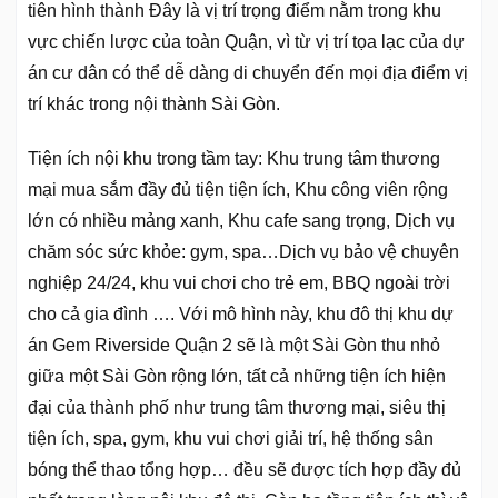
tiên hình thành Đây là vị trí trọng điểm nằm trong khu
vực chiến lược của toàn Quận, vì từ vị trí tọa lạc của dự
án cư dân có thể dễ dàng di chuyển đến mọi địa điểm vị
trí khác trong nội thành Sài Gòn.
Tiện ích nội khu trong tầm tay: Khu trung tâm thương
mại mua sắm đầy đủ tiện tiện ích, Khu công viên rộng
lớn có nhiều mảng xanh, Khu cafe sang trọng, Dịch vụ
chăm sóc sức khỏe: gym, spa…Dịch vụ bảo vệ chuyên
nghiệp 24/24, khu vui chơi cho trẻ em, BBQ ngoài trời
cho cả gia đình …. Với mô hình này, khu đô thị khu dự
án Gem Riverside Quận 2 sẽ là một Sài Gòn thu nhỏ
giữa một Sài Gòn rộng lớn, tất cả những tiện ích hiện
đại của thành phố như trung tâm thương mại, siêu thị
tiện ích, spa, gym, khu vui chơi giải trí, hệ thống sân
bóng thể thao tổng hợp… đều sẽ được tích hợp đầy đủ