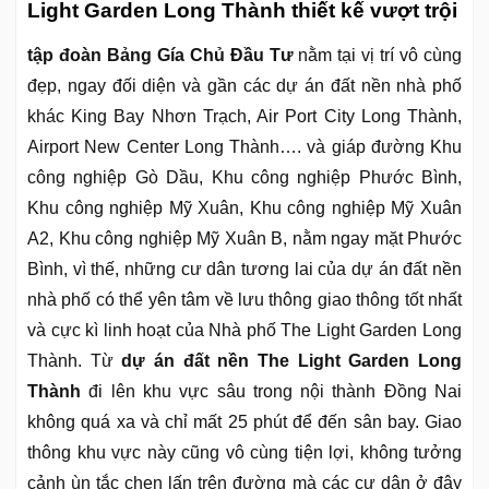
Light Garden Long Thành thiết kế vượt trội
tập đoàn Bảng Gía Chủ Đầu Tư
nằm tại vị trí vô cùng
đẹp, ngay đối diện và gần các dự án đất nền nhà phố
khác King Bay Nhơn Trạch, Air Port City Long Thành,
Airport New Center Long Thành…. và giáp đường Khu
công nghiệp Gò Dầu, Khu công nghiệp Phước Bình,
Khu công nghiệp Mỹ Xuân, Khu công nghiệp Mỹ Xuân
A2, Khu công nghiệp Mỹ Xuân B, nằm ngay mặt Phước
Bình, vì thế, những cư dân tương lai của dự án đất nền
nhà phố có thể yên tâm về lưu thông giao thông tốt nhất
và cực kì linh hoạt của Nhà phố The Light Garden Long
Thành. Từ
dự án đất nền The Light Garden Long
Thành
đi lên khu vực sâu trong nội thành Đồng Nai
không quá xa và chỉ mất 25 phút để đến sân bay. Giao
thông khu vực này cũng vô cùng tiện lợi, không tưởng
cảnh ùn tắc chen lấn trên đường mà các cư dân ở đây