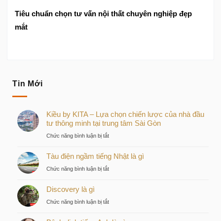
Tiêu chuẩn chọn tư vấn nội thất chuyên nghiệp đẹp
mắt
Tin Mới
Kiều by KITA – Lựa chọn chiến lược của nhà đầu
tư thông minh tại trung tâm Sài Gòn
ở
Chức năng bình luận bị tắt
Kiều
Tàu điện ngầm tiếng Nhật là gì
by
KITA
ở
Chức năng bình luận bị tắt
–
Tàu
Lựa
Discovery là gì
điện
chọn
ngầm
ở
Chức năng bình luận bị tắt
chiến
tiếng
Discovery
lược
Nhật