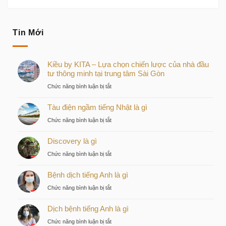
Tin Mới
Kiều by KITA – Lựa chọn chiến lược của nhà đầu
tư thông minh tại trung tâm Sài Gòn
ở
Chức năng bình luận bị tắt
Kiều
Tàu điện ngầm tiếng Nhật là gì
by
KITA
ở
Chức năng bình luận bị tắt
–
Tàu
Lựa
Discovery là gì
điện
chọn
ngầm
ở
Chức năng bình luận bị tắt
chiến
tiếng
Discovery
lược
Nhật
Bệnh dịch tiếng Anh là gì
là
của
là
gì
nhà
ở
Chức năng bình luận bị tắt
gì
đầu
Bệnh
tư
Dịch bệnh tiếng Anh là gì
dịch
thông
tiếng
ở
Chức năng bình luận bị tắt