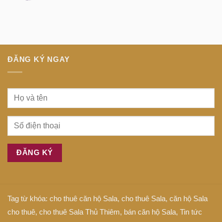
minh
Anh
Dịch
tại
là
bệnh
trung
gì
tiếng
tâm
Anh
Sài
là
Gòn
gì
ĐĂNG KÝ NGAY
Tag từ khóa:
cho thuê căn hộ Sala
,
cho thuê Sala
,
căn hộ Sala
cho thuê
,
cho thuê Sala Thủ Thiêm
,
bán căn hộ Sala
,
Tin tức