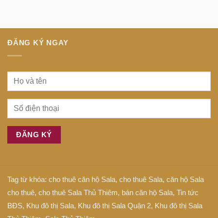
trung
gì
tiếng
tâm
Anh
Sài
là
Gòn
gì
ĐĂNG KÝ NGAY
Tag từ khóa:
cho thuê căn hộ Sala
,
cho thuê Sala
,
căn hộ Sala
cho thuê
,
cho thuê Sala Thủ Thiêm
,
bán căn hộ Sala
,
Tin tức
BĐS
,
Khu đô thị Sala
,
Khu đô thị Sala Quận 2
,
Khu đô thị Sala