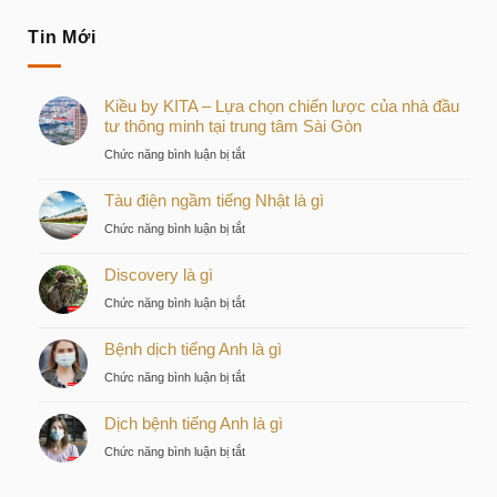
Tin Mới
Kiều by KITA – Lựa chọn chiến lược của nhà đầu
tư thông minh tại trung tâm Sài Gòn
ở
Chức năng bình luận bị tắt
Kiều
Tàu điện ngầm tiếng Nhật là gì
by
KITA
ở
Chức năng bình luận bị tắt
–
Tàu
Lựa
Discovery là gì
điện
chọn
ngầm
ở
Chức năng bình luận bị tắt
chiến
tiếng
Discovery
lược
Nhật
Bệnh dịch tiếng Anh là gì
là
của
là
gì
nhà
ở
Chức năng bình luận bị tắt
gì
đầu
Bệnh
tư
Dịch bệnh tiếng Anh là gì
dịch
thông
tiếng
ở
Chức năng bình luận bị tắt
minh
Anh
Dịch
tại
là
bệnh