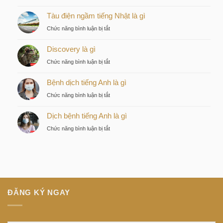
Kiều
Tàu điện ngầm tiếng Nhật là gì
by
KITA
ở
Chức năng bình luận bị tắt
–
Tàu
Lựa
Discovery là gì
điện
chọn
ngầm
ở
Chức năng bình luận bị tắt
chiến
tiếng
Discovery
lược
Nhật
Bệnh dịch tiếng Anh là gì
là
của
là
gì
nhà
ở
Chức năng bình luận bị tắt
gì
đầu
Bệnh
tư
Dịch bệnh tiếng Anh là gì
dịch
thông
tiếng
ở
Chức năng bình luận bị tắt
minh
Anh
Dịch
tại
là
bệnh
trung
gì
tiếng
tâm
Anh
Sài
là
Gòn
gì
ĐĂNG KÝ NGAY