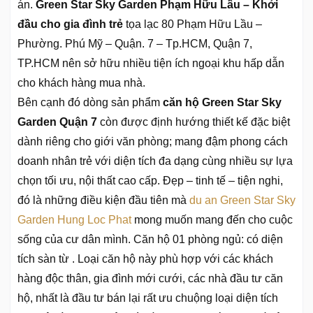
án.
Green Star Sky Garden Phạm Hữu Lầu – Khởi
đầu cho gia đình trẻ
tọa lạc 80 Phạm Hữu Lầu –
Phường. Phú Mỹ – Quận. 7 – Tp.HCM, Quận 7,
TP.HCM nên sở hữu nhiều tiện ích ngoại khu hấp dẫn
cho khách hàng mua nhà.
Bên cạnh đó dòng sản phẩm
căn hộ Green Star Sky
Garden Quận 7
còn được định hướng thiết kế đặc biệt
dành riêng cho giới văn phòng; mang đậm phong cách
doanh nhân trẻ với diện tích đa dạng cùng nhiều sự lựa
chọn tối ưu, nội thất cao cấp. Đẹp – tinh tế – tiện nghi,
đó là những điều kiện đầu tiên mà
du an Green Star Sky
Garden Hung Loc Phat
mong muốn mang đến cho cuộc
sống của cư dân mình. Căn hộ 01 phòng ngủ: có diện
tích sàn từ . Loại căn hộ này phù hợp với các khách
hàng độc thân, gia đình mới cưới, các nhà đầu tư căn
hộ, nhất là đầu tư bán lại rất ưu chuộng loại diện tích