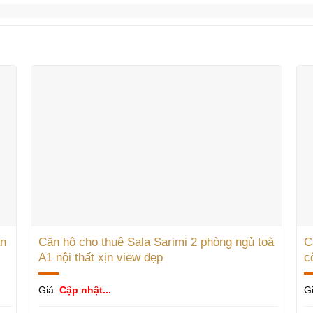
ận
Căn hộ cho thuê Sala Sarimi 2 phòng ngủ toà
C
A1 nội thất xịn view đẹp
c
Giá:
Cập nhật...
G