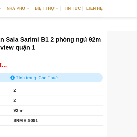
NHÀ PHỐ
BIỆT THỰ
TIN TỨC
LIÊN HỆ
ăn Sala Sarimi B1 2 phòng ngủ 92m
n view quận 1
...
Tình trạng: Cho Thuê
2
2
92m²
SRM 6-9091