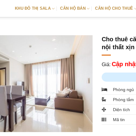
KHU ĐÔ THỊ SALA
CĂN HỘ BÁN
CĂN HỘ CHO THUÊ
Cho thuê c
nội thất xị
Cập nhật
Giá:
Phòng ngủ
Phòng tắm
Diện tích
Mã tin