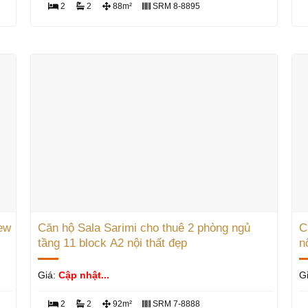
2
2
88m²
SRM 8-8895
ew
Căn hộ Sala Sarimi cho thuê 2 phòng ngủ
C
tầng 11 block A2 nội thất đẹp
n
Giá:
Cập nhật...
G
2
2
92m²
SRM 7-8888