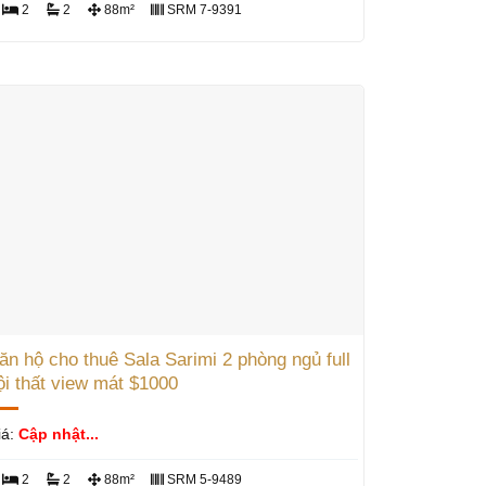
2
2
88m²
SRM 7-9391
ăn hộ cho thuê Sala Sarimi 2 phòng ngủ full
ội thất view mát $1000
iá:
Cập nhật...
2
2
88m²
SRM 5-9489