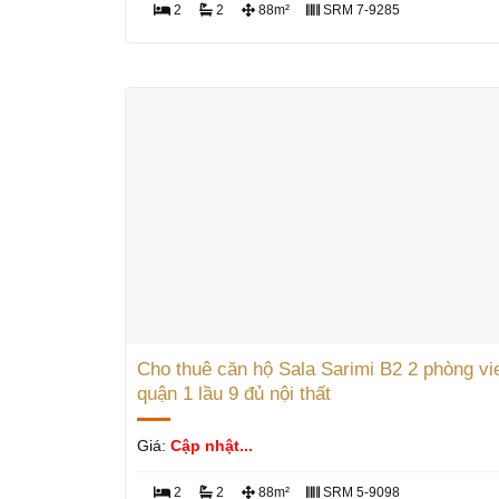
2
2
88m²
SRM 7-9285
Cho thuê căn hộ Sala Sarimi B2 2 phòng vi
quận 1 lầu 9 đủ nội thất
Giá:
Cập nhật...
2
2
88m²
SRM 5-9098