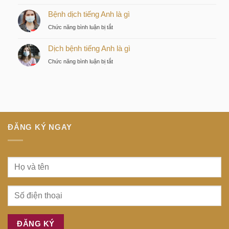
Discovery
lược
Nhật
Bệnh dịch tiếng Anh là gì
là
của
là
gì
nhà
ở
Chức năng bình luận bị tắt
gì
đầu
Bệnh
tư
Dịch bệnh tiếng Anh là gì
dịch
thông
tiếng
ở
Chức năng bình luận bị tắt
minh
Anh
Dịch
tại
là
bệnh
trung
gì
tiếng
tâm
Anh
Sài
là
Gòn
gì
ĐĂNG KÝ NGAY