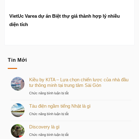
VietUc Varea dự án Biệt thự giá thành hợp lý nhiều
diện tích
Tin Mới
Kiều by KITA – Lựa chọn chiến lược của nhà đầu
tư thông minh tại trung tâm Sài Gòn
ở
Chức năng bình luận bị tắt
Kiều
Tàu điện ngầm tiếng Nhật là gì
by
KITA
ở
Chức năng bình luận bị tắt
–
Tàu
Lựa
Discovery là gì
điện
chọn
ngầm
ở
Chức năng bình luận bị tắt
chiến
tiếng