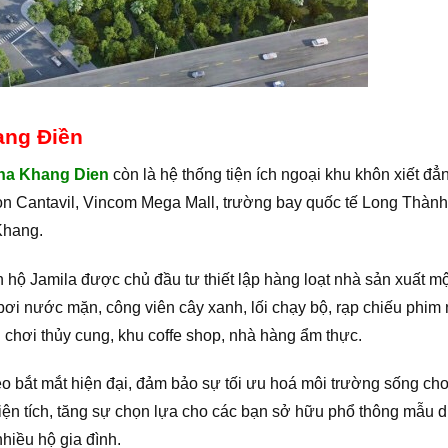
ang Điền
ha Khang Dien
còn là hệ thống tiện ích ngoại khu khôn xiết đẳ
son Cantavil, Vincom Mega Mall, trường bay quốc tế Long Thành
Khang.
ộ Jamila được chủ đầu tư thiết lập hàng loạt nhà sản xuất mộ
bơi nước mặn, công viên cây xanh, lối chạy bộ, rạp chiếu phim
 chơi thủy cung, khu coffe shop, nhà hàng ẩm thực.
 bắt mắt hiện đại, đảm bảo sự tối ưu hoá môi trường sống ch
ện tích, tăng sự chọn lựa cho các bạn sở hữu phổ thông mẫu di
hiều hộ gia đình.