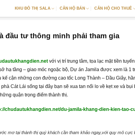
KHU ĐÔ THỊ SALA
CĂN HỘ BÁN
CĂN HỘ CHO THUÊ
 đầu tư thông minh phải tham gia
udautukhangdien.net
với vị trí trung tâm, tọa lạc mặt tiền tuy
ở hạ tầng – giao móc ngoặc bộ, Dự án Jamila được xem là 1 t
u kế cận những con đường cao tốc Long Thành – Dầu Giây, h
phà Cát Lái sống tại đây bạn sẽ xua tan nổi lo về kẹt xe và bụi
những quận trọng điểm thành thị.
p://chudautukhangdien.net/du-jamila-khang-dien-kien-tao-c
ớc mơ tại thành thị quý khách cần tham khảo ngay,với quy mô cực 