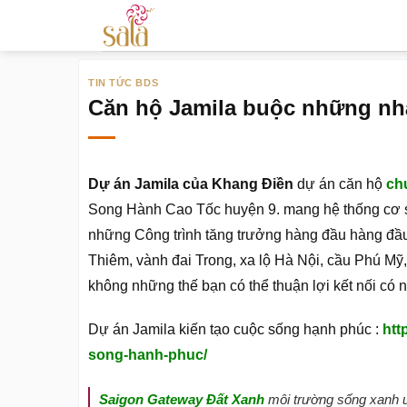
Bỏ
qua
nội
TIN TỨC BDS
dung
Căn hộ Jamila buộc những nhà
Dự án Jamila của Khang Điền
dự án căn hộ
ch
Song Hành Cao Tốc huyện 9. mang hệ thống cơ s
những Công trình tăng trưởng hàng đầu hàng đầ
Thiêm, vành đai Trong, xa lộ Hà Nội, cầu Phú Mỹ, 
không những thế bạn có thể thuận lợi kết nối có 
Dự án Jamila kiến tạo cuộc sống hạnh phúc :
htt
song-hanh-phuc/
Saigon Gateway Đất Xanh
môi trường
sống xanh ư