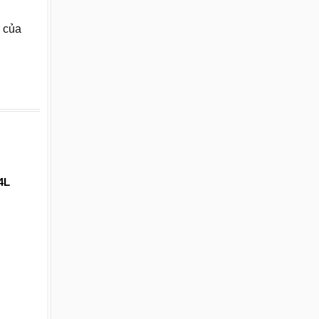
ư của
4L