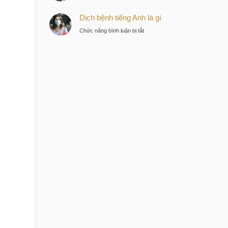
Bệnh
tư
Dịch bệnh tiếng Anh là gì
dịch
thông
tiếng
minh
ở
Chức năng bình luận bị tắt
Anh
tại
Dịch
là
trung
bệnh
gì
tâm
tiếng
Sài
Anh
Gòn
là
gì