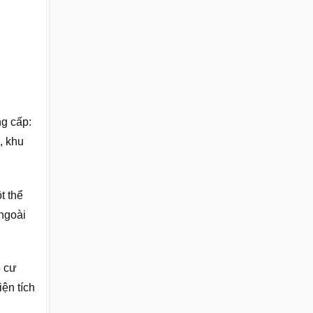
ng cấp:
, khu
t thể
 ngoài
o cư
ện tích