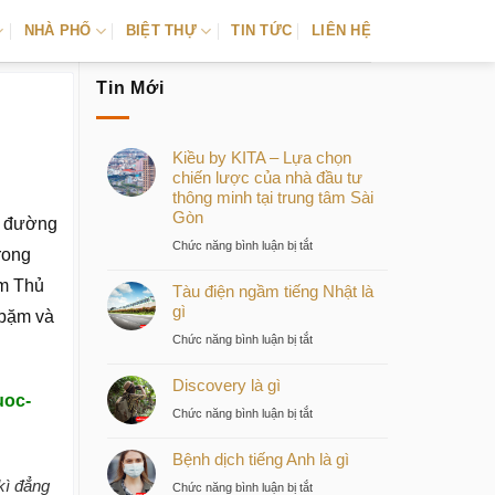
NHÀ PHỐ
BIỆT THỰ
TIN TỨC
LIÊN HỆ
Tin Mới
Kiều by KITA – Lựa chọn
chiến lược của nhà đầu tư
thông minh tại trung tâm Sài
Gòn
ến đường
ở
Chức năng bình luận bị tắt
rong
Kiều
ầm Thủ
Tàu điện ngầm tiếng Nhật là
by
gì
KITA
 bặm và
–
ở
Chức năng bình luận bị tắt
Lựa
Tàu
chọn
Discovery là gì
điện
uoc-
chiến
ngầm
ở
Chức năng bình luận bị tắt
lược
tiếng
Discovery
của
Nhật
Bệnh dịch tiếng Anh là gì
là
nhà
là
gì
kì đẳng
ở
Chức năng bình luận bị tắt
đầu
gì