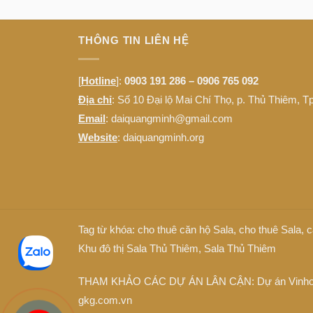
THÔNG TIN LIÊN HỆ
[
Hotline
]:
0903 191 286 – 0906 765 092
Địa chỉ
: Số 10 Đại lộ Mai Chí Thọ, p. Thủ Thiêm, 
Email
: daiquangminh@gmail.com
Website
:
daiquangminh.org
Tag từ khóa:
cho thuê căn hộ Sala
,
cho thuê Sala
,
c
Khu đô thị Sala Thủ Thiêm
,
Sala Thủ Thiêm
THAM KHẢO CÁC DỰ ÁN LÂN CẬN: Dự án
Vinh
gkg.com.vn