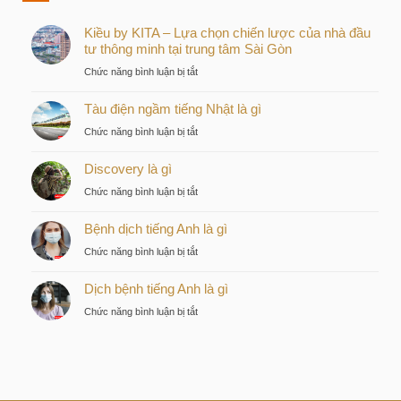
Kiều by KITA – Lựa chọn chiến lược của nhà đầu
tư thông minh tại trung tâm Sài Gòn
ở
Chức năng bình luận bị tắt
Kiều
Tàu điện ngầm tiếng Nhật là gì
by
KITA
ở
Chức năng bình luận bị tắt
–
Tàu
Lựa
Discovery là gì
điện
chọn
ngầm
ở
Chức năng bình luận bị tắt
chiến
tiếng
Discovery
lược
Nhật
Bệnh dịch tiếng Anh là gì
là
của
là
gì
nhà
ở
Chức năng bình luận bị tắt
gì
đầu
Bệnh
tư
Dịch bệnh tiếng Anh là gì
dịch
thông
tiếng
ở
Chức năng bình luận bị tắt
minh
Anh
Dịch
tại
là
bệnh
trung
gì
tiếng
tâm
Anh
Sài
là