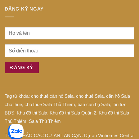
Gòn
gì
ĐĂNG KÝ NGAY
Tag từ khóa:
cho thuê căn hộ Sala
,
cho thuê Sala
,
căn hộ Sala
cho thuê
,
cho thuê Sala Thủ Thiêm
,
bán căn hộ Sala
,
Tin tức
BĐS
,
Khu đô thị Sala
,
Khu đô thị Sala Quận 2
,
Khu đô thị Sala
Thủ Thiêm
,
Sala Thủ Thiêm
THAM KHẢO CÁC DỰ ÁN LÂN CẬN: Dự án
Vinhomes Central