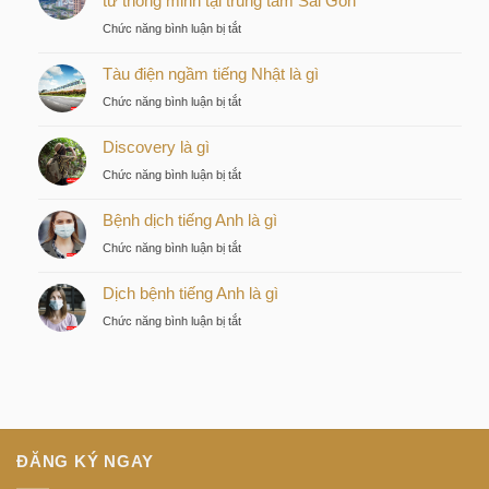
tư thông minh tại trung tâm Sài Gòn
ở
Chức năng bình luận bị tắt
Kiều
Tàu điện ngầm tiếng Nhật là gì
by
KITA
ở
Chức năng bình luận bị tắt
–
Tàu
Lựa
Discovery là gì
điện
chọn
ngầm
ở
Chức năng bình luận bị tắt
chiến
tiếng
Discovery
lược
Nhật
Bệnh dịch tiếng Anh là gì
là
của
là
gì
nhà
ở
Chức năng bình luận bị tắt
gì
đầu
Bệnh
tư
Dịch bệnh tiếng Anh là gì
dịch
thông
tiếng
ở
Chức năng bình luận bị tắt
minh
Anh
Dịch
tại
là
bệnh
trung
gì
tiếng
tâm
Anh
Sài
là
Gòn
gì
ĐĂNG KÝ NGAY