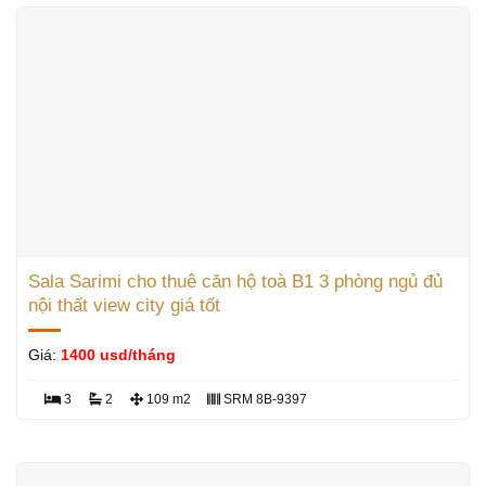
Sala Sarimi cho thuê căn hộ toà B1 3 phòng ngủ đủ
nội thất view city giá tốt
Giá:
1400 usd/tháng
3
2
109 m2
SRM 8B-9397