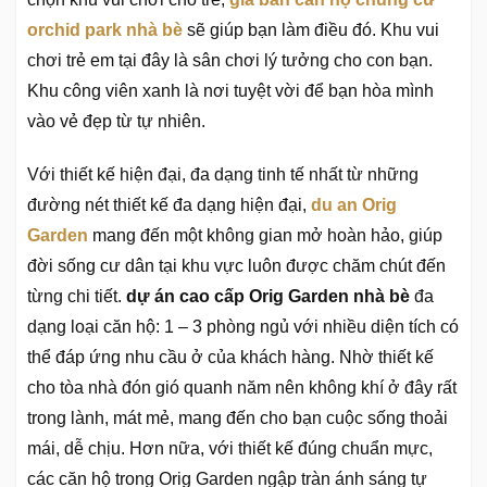
orchid park nhà bè
sẽ giúp bạn làm điều đó. Khu vui
chơi trẻ em tại đây là sân chơi lý tưởng cho con bạn.
Khu công viên xanh là nơi tuyệt vời để bạn hòa mình
vào vẻ đẹp từ tự nhiên.
Với thiết kế hiện đại, đa dạng tinh tế nhất từ những
đường nét thiết kế đa dạng hiện đại,
du an Orig
Garden
mang đến một không gian mở hoàn hảo, giúp
đời sống cư dân tại khu vực luôn được chăm chút đến
từng chi tiết.
dự án cao cấp Orig Garden nhà bè
đa
dạng loại căn hộ: 1 – 3 phòng ngủ với nhiều diện tích có
thể đáp ứng nhu cầu ở của khách hàng. Nhờ thiết kế
cho tòa nhà đón gió quanh năm nên không khí ở đây rất
trong lành, mát mẻ, mang đến cho bạn cuộc sống thoải
mái, dễ chịu. Hơn nữa, với thiết kế đúng chuẩn mực,
các căn hộ trong Orig Garden ngập tràn ánh sáng tự