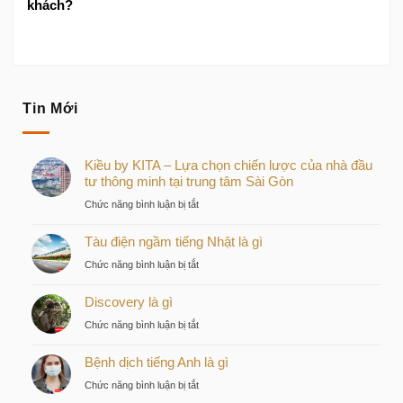
khách?
Tin Mới
Kiều by KITA – Lựa chọn chiến lược của nhà đầu
tư thông minh tại trung tâm Sài Gòn
ở
Chức năng bình luận bị tắt
Kiều
Tàu điện ngầm tiếng Nhật là gì
by
KITA
ở
Chức năng bình luận bị tắt
–
Tàu
Lựa
Discovery là gì
điện
chọn
ngầm
ở
Chức năng bình luận bị tắt
chiến
tiếng
Discovery
lược
Nhật
Bệnh dịch tiếng Anh là gì
là
của
là
gì
nhà
ở
Chức năng bình luận bị tắt
gì
đầu
Bệnh