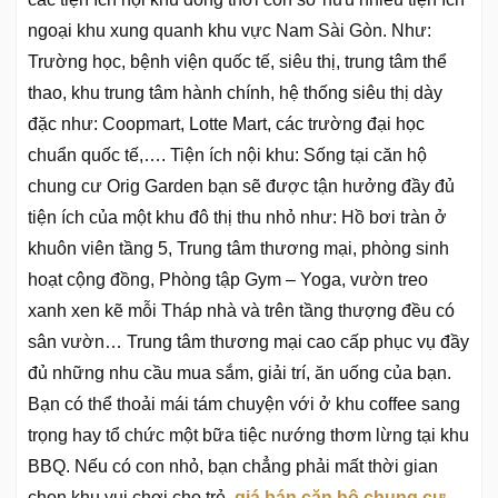
ngoại khu xung quanh khu vực Nam Sài Gòn. Như:
Trường học, bệnh viện quốc tế, siêu thị, trung tâm thể
thao, khu trung tâm hành chính, hệ thống siêu thị dày
đặc như: Coopmart, Lotte Mart, các trường đại học
chuẩn quốc tế,…. Tiện ích nội khu: Sống tại căn hộ
chung cư Orig Garden bạn sẽ được tận hưởng đầy đủ
tiện ích của một khu đô thị thu nhỏ như: Hồ bơi tràn ở
khuôn viên tầng 5, Trung tâm thương mại, phòng sinh
hoạt cộng đồng, Phòng tập Gym – Yoga, vườn treo
xanh xen kẽ mỗi Tháp nhà và trên tầng thượng đều có
sân vườn… Trung tâm thương mại cao cấp phục vụ đầy
đủ những nhu cầu mua sắm, giải trí, ăn uống của bạn.
Bạn có thể thoải mái tám chuyện với ở khu coffee sang
trọng hay tổ chức một bữa tiệc nướng thơm lừng tại khu
BBQ. Nếu có con nhỏ, bạn chẳng phải mất thời gian
chọn khu vui chơi cho trẻ,
giá bán căn hộ chung cư