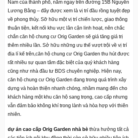
Nam của thành phố, nằm ngay trên đường 15B Nguyễn
Lương Bằng – đây được xem là vị trí đầu rồng tuyệt đẹp
về phong thủy. Sỡ hữu một vị trí chiến lược, giao thông
thuận tiện, kết nối khu vực lân cận linh hoạt, nên chắc
chắn căn hộ chung cư Orig Garden sẽ giá tăng giá trị
thêm nhiều lần. Sở hữu những ưu thế vượt trội về vị trí
địa lí kể trên,căn hộ chung cư Orig Garden thu hút được
rất nhiều sự quan tâm đặc biệt của quý khách hàng
cũng như nhà đầu tư BDS chuyên nghiệp. Hiện nay,
căn hộ chung cư Orig Garden đang trong quá trình xây
dựng và hoàn thiện nhanh chóng, nhằm mang đến cho
khách hàng một khu căn hộ sang trọng, cao cấp nhưng
vẫn đảm bảo không khí trong lành và hòa hợp với thiên
nhiên.
dự án cao cấp Orig Garden nhà bè
thừa hưởng tất cả
các tiện ích nội khu đồng thời còn sở hữu nhiều tiện ích