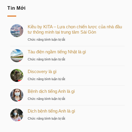
Tin Mới
Kiều by KITA – Lựa chọn chiến lược của nhà đầu
tư thông minh tại trung tâm Sài Gòn
ở
Chức năng bình luận bị tắt
Kiều
Tàu điện ngầm tiếng Nhật là gì
by
KITA
ở
Chức năng bình luận bị tắt
–
Tàu
Lựa
Discovery là gì
điện
chọn
ngầm
ở
Chức năng bình luận bị tắt
chiến
tiếng
Discovery
lược
Nhật
Bệnh dịch tiếng Anh là gì
là
của
là
gì
nhà
ở
Chức năng bình luận bị tắt
gì
đầu
Bệnh
tư
Dịch bệnh tiếng Anh là gì
dịch
thông
tiếng
ở
Chức năng bình luận bị tắt
minh
Anh
Dịch
tại
là
bệnh