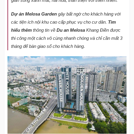
gian sống xanh mát, hài hòa, thân thiện với thiên nhiên.
D
ự
án Melosa Garden
gây bất ngờ cho khách hàng với
các tiện ích nội khu cao cấp phục vụ cho cư dân.
Tìm
hi
ể
u th
ê
m
thông tin về
Du an Melosa
Khang Điền được
thi công một cách vô cùng nhanh chóng và chỉ cần mất 3
tháng để bàn giao sổ cho khách hàng.