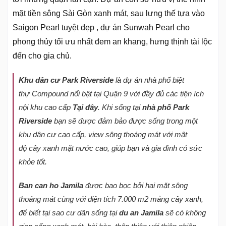
mặt tiền sông Sài Gòn xanh mát, sau lưng thế tựa vào
Saigon Pearl tuyệt đẹp , dự án Sunwah Pearl cho
phong thủy tối ưu nhất đem an khang, hưng thịnh tài lộc
đến cho gia chủ.
Khu dân c
ư
Park Riverside
là dự án nhà phố biệt
thự Compound nổi bật tại Quận 9 với đầy đủ các tiện ích
nội khu cao cấp
T
ạ
i đây
. Khi sống tại
nhà ph
ố
Park
Riverside
bạn sẽ được đảm bảo được sống trong một
khu dân cư cao cấp, view sông thoáng mát với mật
độ cây xanh mặt nước cao, giúp bạn và gia đình có sức
khỏe tốt.
Ban can ho Jamila
được bao bọc bởi hai mặt sông
thoáng mát cùng với diện tích 7.000 m2 mảng cây xanh,
để biết tại sao cư dân sống tại
du an Jamila
sẽ có không