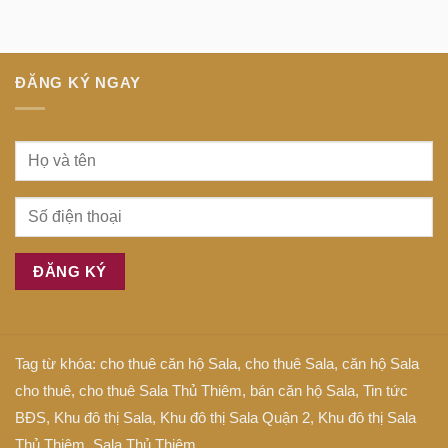
trung
gì
tiếng
tâm
Anh
Sài
là
Gòn
gì
ĐĂNG KÝ NGAY
Tag từ khóa:
cho thuê căn hộ Sala
,
cho thuê Sala
,
căn hộ Sala
cho thuê
,
cho thuê Sala Thủ Thiêm
,
bán căn hộ Sala
,
Tin tức
BĐS
,
Khu đô thị Sala
,
Khu đô thị Sala Quận 2
,
Khu đô thị Sala
Thủ Thiêm
,
Sala Thủ Thiêm