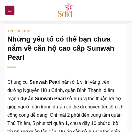
Bỏ
qua
nội
dung
TIN TỨC BDS
Những yếu tố có thể bạn chưa
nắm về căn hộ cao cấp Sunwah
Pearl
Chung cư
Sunwah Pearl
nằm ở 1 vị trí vàng trên
đường Nguyễn Hữu Cảnh, quận Bình Thạnh, điểm
mạnh
dự án Sunwah Pearl
sở hữu vị thế thuận lợi trợ
giúp người dân trong dự án có thể di chuyển tới tiện ích
công cộng dễ dàng. Chỉ mất 2 phút đến trung tâm quận
Thủ Thiêm, 5 phút tới quận 1, chưa đầy 10 phút đi bộ
tới những quận lân cận. Dự án còn sở hữu vị thế nhìn