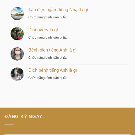
Kiều
Tàu điện ngầm tiếng Nhật là gì
by
KITA
ở
Chức năng bình luận bị tắt
–
Tàu
Lựa
Discovery là gì
điện
chọn
ngầm
ở
Chức năng bình luận bị tắt
chiến
tiếng
Discovery
lược
Nhật
Bệnh dịch tiếng Anh là gì
là
của
là
gì
nhà
ở
Chức năng bình luận bị tắt
gì
đầu
Bệnh
tư
Dịch bệnh tiếng Anh là gì
dịch
thông
tiếng
ở
Chức năng bình luận bị tắt
minh
Anh
Dịch
tại
là
bệnh
trung
gì
tiếng
tâm
Anh
Sài
là
Gòn
gì
ĐĂNG KÝ NGAY