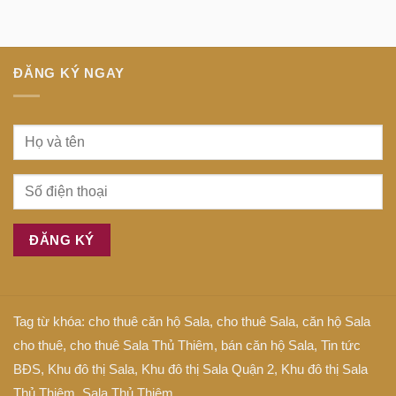
trung
gì
tiếng
tâm
Anh
Sài
là
Gòn
gì
ĐĂNG KÝ NGAY
Tag từ khóa:
cho thuê căn hộ Sala
,
cho thuê Sala
,
căn hộ Sala
cho thuê
,
cho thuê Sala Thủ Thiêm
,
bán căn hộ Sala
,
Tin tức
BĐS
,
Khu đô thị Sala
,
Khu đô thị Sala Quận 2
,
Khu đô thị Sala
Thủ Thiêm
,
Sala Thủ Thiêm