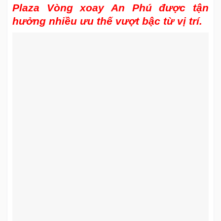
Plaza Vòng xoay An Phú được tận
hưởng nhiều ưu thế vượt bậc từ vị trí.