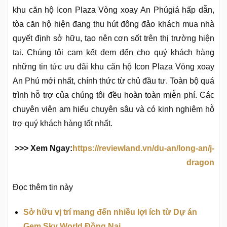
khu căn hộ Icon Plaza Vòng xoay An Phúgiá hấp dẫn,
tòa căn hộ hiện đang thu hút đông đảo khách mua nhà
quyết định sở hữu, tạo nên cơn sốt trên thị trường hiện
tại. Chúng tôi cam kết đem đến cho quý khách hàng
những tin tức ưu đãi khu căn hộ Icon Plaza Vòng xoay
An Phú mới nhất, chính thức từ chủ đầu tư. Toàn bộ quá
trình hỗ trợ của chúng tôi đều hoàn toàn miễn phí. Các
chuyên viên am hiểu chuyên sâu và có kinh nghiêm hỗ
trợ quý khách hàng tốt nhất.
>>> Xem Ngay:
https://reviewland.vn/du-an/long-an/j-
dragon
Đọc thêm tin này
Sở hữu vị trí mang đến nhiều lợi ích từ Dự án
Gem Sky World Đồng Nai