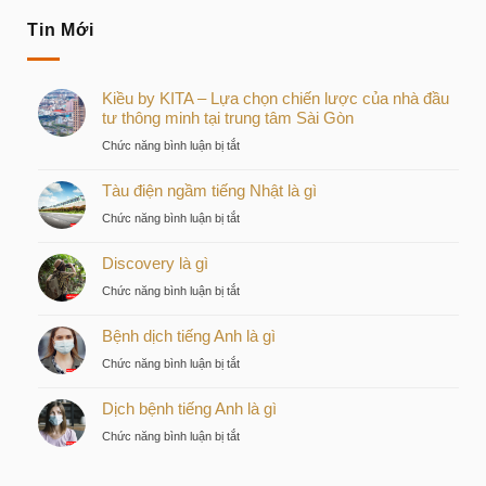
Tin Mới
Kiều by KITA – Lựa chọn chiến lược của nhà đầu
tư thông minh tại trung tâm Sài Gòn
ở
Chức năng bình luận bị tắt
Kiều
Tàu điện ngầm tiếng Nhật là gì
by
KITA
ở
Chức năng bình luận bị tắt
–
Tàu
Lựa
Discovery là gì
điện
chọn
ngầm
ở
Chức năng bình luận bị tắt
chiến
tiếng
Discovery
lược
Nhật
Bệnh dịch tiếng Anh là gì
là
của
là
gì
nhà
ở
Chức năng bình luận bị tắt
gì
đầu
Bệnh
tư
Dịch bệnh tiếng Anh là gì
dịch
thông
tiếng
ở
Chức năng bình luận bị tắt
minh
Anh
Dịch
tại
là
bệnh