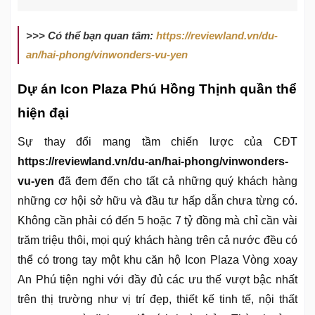
>>> Có thể bạn quan tâm:
https://reviewland.vn/du-
an/hai-phong/vinwonders-vu-yen
Dự án Icon Plaza Phú Hồng Thịnh quần thể
hiện đại
Sự thay đổi mang tầm chiến lược của CĐT
https://reviewland.vn/du-an/hai-phong/vinwonders-
vu-yen
đã đem đến cho tất cả những quý khách hàng
những cơ hội sở hữu và đầu tư hấp dẫn chưa từng có.
Không cần phải có đến 5 hoặc 7 tỷ đồng mà chỉ cần vài
trăm triệu thôi, mọi quý khách hàng trên cả nước đều có
thể có trong tay một khu căn hộ Icon Plaza Vòng xoay
An Phú tiện nghi với đầy đủ các ưu thế vượt bậc nhất
trên thị trường như vị trí đẹp, thiết kế tinh tế, nội thất