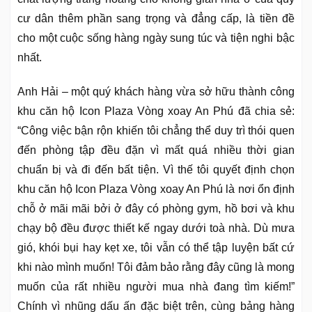
cư dân thêm phần sang trọng và đẳng cấp, là tiền đề
cho một cuộc sống hàng ngày sung túc và tiện nghi bậc
nhất.
Anh Hải – một quý khách hàng vừa sở hữu thành công
khu căn hộ Icon Plaza Vòng xoay An Phú đã chia sẻ:
“Công việc bận rộn khiến tôi chẳng thể duy trì thói quen
đến phòng tập đều đặn vì mất quá nhiều thời gian
chuẩn bị và đi đến bất tiện. Vì thế tôi quyết định chọn
khu căn hộ Icon Plaza Vòng xoay An Phú là nơi ổn định
chỗ ở mãi mãi bởi ở đây có phòng gym, hồ bơi và khu
chạy bộ đều được thiết kế ngay dưới toà nhà. Dù mưa
gió, khói bụi hay kẹt xe, tôi vẫn có thể tập luyện bất cứ
khi nào mình muốn! Tôi đảm bảo rằng đây cũng là mong
muốn của rất nhiều người mua nhà đang tìm kiếm!”
Chính vì nhũng dấu ấn đặc biệt trên, cùng bảng hàng