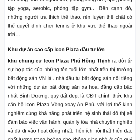
tập yoga, aerobic, phòng tập gym… Bên cạnh đó,
những người ưa thích thể thao, rèn luyện thể chất có
thể quyết định chơi tennis ở khu vực thể thao ngoài
trời…
Khu dự án cao cấp Icon Plaza đầu tư lớn
khu chung cư Icon Plaza Phú Hồng Thịnh
ra đời từ
sự hợp tác của những tên tuổi lớn nhất trên thị trường
bất động sản VN là . nhà đầu tư bất động sản nổi tiếng
với những dự án bất động sản xa hoa, đẳng cấp bậc
nhất Bình Dương, quỹ đất đẹp, là CĐT chính thức khu
căn hộ Icon Plaza Vòng xoay An Phú. với lợi thế kinh
nghiêm cùng khả năng phát triển hệ sinh thái đô thị sẽ
đảm bảo việc vận hành, quản lý tòa nhà chuyên nghiệp
và đã đi vào hoạt động nhất. Tiện ích nội thất hiện đại,
chất lượng trang hoàng cho không gian nhà ở của quý