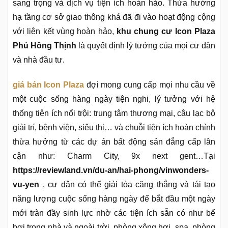
sang trọng và dịch vụ tiện ích hoàn hảo. Thừa hưởng
hạ tầng cơ sở giao thông khá đã đi vào hoạt động cộng
với liên kết vùng hoàn hảo,
khu chung cư Icon Plaza
Phú Hồng Thịnh
là quyết định lý tưởng của mọi cư dân
và nhà đầu tư.
giá bán Icon Plaza
đợi mong cung cấp mọi nhu cầu về
một cuộc sống hàng ngày tiện nghi, lý tưởng với hệ
thống tiện ích nổi trội: trung tâm thương mại, câu lạc bộ
giải trí, bệnh viện, siêu thị… và chuỗi tiện ích hoàn chỉnh
thừa hưởng từ các dự án bất động sản đẳng cấp lân
cận như: Charm City, 9x next gent…Tại
https://reviewland.vn/du-an/hai-phong/vinwonders-
vu-yen
, cư dân có thể giải tỏa căng thẳng và tái tạo
năng lượng cuộc sống hàng ngày để bắt đầu một ngày
mới tràn đầy sinh lực nhờ các tiện ích sẵn có như bể
bơi trong nhà và ngoài trời, phòng xông hơi, spa, phòng