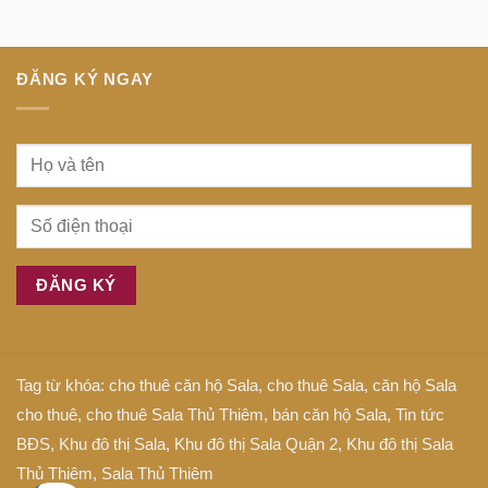
tiếng
tâm
Anh
Sài
là
Gòn
gì
ĐĂNG KÝ NGAY
Tag từ khóa:
cho thuê căn hộ Sala
,
cho thuê Sala
,
căn hộ Sala
cho thuê
,
cho thuê Sala Thủ Thiêm
,
bán căn hộ Sala
,
Tin tức
BĐS
,
Khu đô thị Sala
,
Khu đô thị Sala Quận 2
,
Khu đô thị Sala
Thủ Thiêm
,
Sala Thủ Thiêm