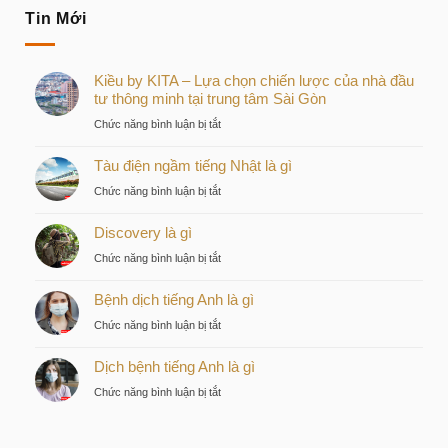
Tin Mới
Kiều by KITA – Lựa chọn chiến lược của nhà đầu
tư thông minh tại trung tâm Sài Gòn
ở
Chức năng bình luận bị tắt
Kiều
Tàu điện ngầm tiếng Nhật là gì
by
KITA
ở
Chức năng bình luận bị tắt
–
Tàu
Lựa
Discovery là gì
điện
chọn
ngầm
ở
Chức năng bình luận bị tắt
chiến
tiếng
Discovery
lược
Nhật
Bệnh dịch tiếng Anh là gì
là
của
là
gì
nhà
ở
Chức năng bình luận bị tắt
gì
đầu
Bệnh
tư
Dịch bệnh tiếng Anh là gì
dịch
thông
tiếng
ở
Chức năng bình luận bị tắt
minh
Anh
Dịch
tại
là
bệnh
trung
gì