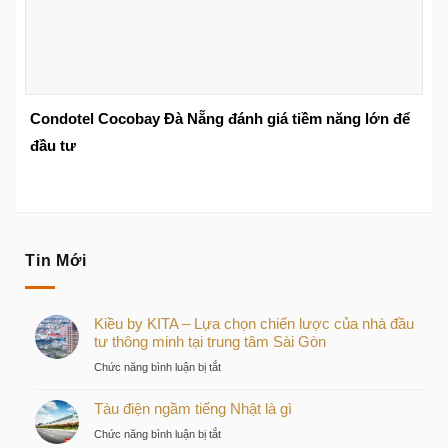
Condotel Cocobay Đà Nẵng đánh giá tiềm năng lớn để
đầu tư
Tin Mới
Kiều by KITA – Lựa chọn chiến lược của nhà đầu
tư thông minh tại trung tâm Sài Gòn
ở
Chức năng bình luận bị tắt
Kiều
Tàu điện ngầm tiếng Nhật là gì
by
KITA
ở
Chức năng bình luận bị tắt
–