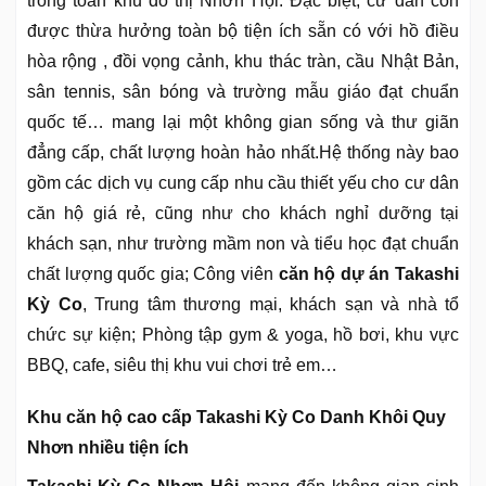
trong toàn khu đô thị Nhơn Hội. Đặc biệt, cư dân còn
được thừa hưởng toàn bộ tiện ích sẵn có với hồ điều
hòa rộng , đồi vọng cảnh, khu thác tràn, cầu Nhật Bản,
sân tennis, sân bóng và trường mẫu giáo đạt chuẩn
quốc tế… mang lại một không gian sống và thư giãn
đẳng cấp, chất lượng hoàn hảo nhất.Hệ thống này bao
gồm các dịch vụ cung cấp nhu cầu thiết yếu cho cư dân
căn hộ giá rẻ, cũng như cho khách nghỉ dưỡng tại
khách sạn, như trường mầm non và tiểu học đạt chuẩn
chất lượng quốc gia; Công viên
căn hộ dự án Takashi
Kỳ Co
, Trung tâm thương mại, khách sạn và nhà tổ
chức sự kiện; Phòng tập gym & yoga, hồ bơi, khu vực
BBQ, cafe, siêu thị khu vui chơi trẻ em…
Khu căn hộ cao cấp Takashi Kỳ Co Danh Khôi Quy
Nhơn nhiều tiện ích