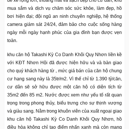
để xe rộng lớn, thoáng mát và sạch đẹp cho cư dân; khu
mua sắm và dịch vụ chăm sóc sức khỏe, làm đẹp, hồ
bơi hiện đại; đội ngũ an ninh chuyên nghiệp, hệ thống
camera giám sát 24/24, đảm bảo cho cuộc sống hàng
ngày mỗi ngày hạnh phúc của gia đình bạn được vẹn
toàn.
khu căn hộ Takashi Kỳ Co Danh Khôi Quy Nhơn liền kề
với KĐT Nhơn Hội đã được hiện hữu và và bàn giao
cho quý khách hàng từ , mức giá bán của căn hộ chung
cư hạng sang này là 35tr/m2. Vì thế chỉ từ 1.390 tỷ/căn,
cư dân sẽ sở hữu được một căn hộ có diện tích từ
35m2 đến 85 m2. Nước được xem như yếu tố rất quan
trọng trong phong thủy, biểu trưng cho sự thịnh vượng
và giàu sang. Nằm trong khuôn viên của xuất ngoại giao
khu căn hộ Takashi Kỳ Co Danh Khôi Quy Nhơn, hồ
điều hòa không chỉ tạo điểm nhấn xanh mà còn mang