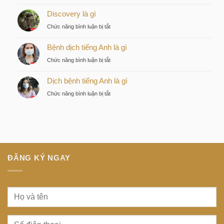
Tàu
Lựa
Discovery là gì
điện
chọn
ngầm
ở
Chức năng bình luận bị tắt
chiến
tiếng
Discovery
lược
Nhật
Bệnh dịch tiếng Anh là gì
là
của
là
gì
nhà
ở
Chức năng bình luận bị tắt
gì
đầu
Bệnh
tư
Dịch bệnh tiếng Anh là gì
dịch
thông
tiếng
ở
Chức năng bình luận bị tắt
minh
Anh
Dịch
tại
là
bệnh
trung
gì
tiếng
tâm
Anh
Sài
là
Gòn
gì
ĐĂNG KÝ NGAY