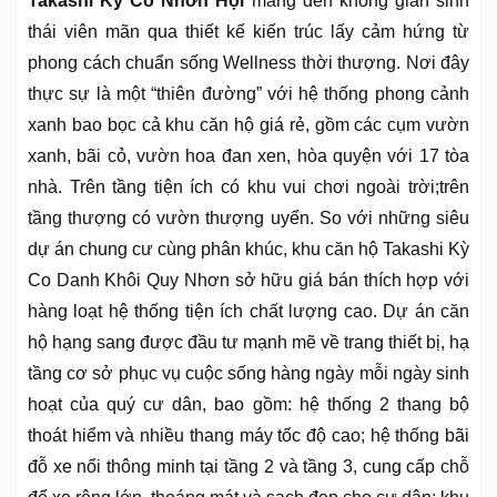
Takashi Kỳ Co Nhơn Hội
mang đến không gian sinh
thái viên mãn qua thiết kế kiến trúc lấy cảm hứng từ
phong cách chuẩn sống Wellness thời thượng. Nơi đây
thực sự là một “thiên đường” với hệ thống phong cảnh
xanh bao bọc cả khu căn hộ giá rẻ, gồm các cụm vườn
xanh, bãi cỏ, vườn hoa đan xen, hòa quyện với 17 tòa
nhà. Trên tầng tiện ích có khu vui chơi ngoài trời;trên
tầng thượng có vườn thượng uyển. So với những siêu
dự án chung cư cùng phân khúc, khu căn hộ Takashi Kỳ
Co Danh Khôi Quy Nhơn sở hữu giá bán thích hợp với
hàng loạt hệ thống tiện ích chất lượng cao. Dự án căn
hộ hạng sang được đầu tư mạnh mẽ về trang thiết bị, hạ
tầng cơ sở phục vụ cuộc sống hàng ngày mỗi ngày sinh
hoạt của quý cư dân, bao gồm: hệ thống 2 thang bộ
thoát hiểm và nhiều thang máy tốc độ cao; hệ thống bãi
đỗ xe nổi thông minh tại tầng 2 và tầng 3, cung cấp chỗ