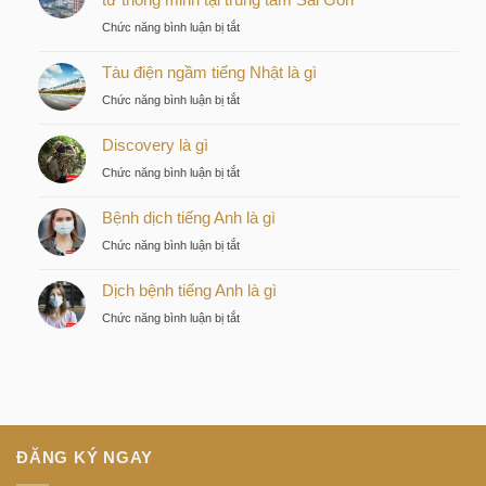
ở
Chức năng bình luận bị tắt
Kiều
Tàu điện ngầm tiếng Nhật là gì
by
KITA
ở
Chức năng bình luận bị tắt
–
Tàu
Lựa
Discovery là gì
điện
chọn
ngầm
ở
Chức năng bình luận bị tắt
chiến
tiếng
Discovery
lược
Nhật
Bệnh dịch tiếng Anh là gì
là
của
là
gì
nhà
ở
Chức năng bình luận bị tắt
gì
đầu
Bệnh
tư
Dịch bệnh tiếng Anh là gì
dịch
thông
tiếng
ở
Chức năng bình luận bị tắt
minh
Anh
Dịch
tại
là
bệnh
trung
gì
tiếng
tâm
Anh
Sài
là
Gòn
gì
ĐĂNG KÝ NGAY