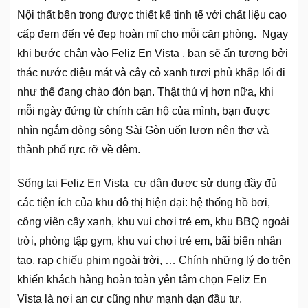
Nội thất bên trong được thiết kế tinh tế với chất liệu cao
cấp đem đến vẻ đẹp hoàn mĩ cho mỗi căn phòng. Ngay
khi bước chân vào Feliz En Vista , bạn sẽ ấn tượng bởi
thác nước diệu mát và cây cỏ xanh tươi phủ khắp lối đi
như thể đang chào đón bạn. Thật thú vị hơn nữa, khi
mỗi ngày đứng từ chính căn hộ của mình, bạn được
nhìn ngắm dòng sông Sài Gòn uốn lượn nên thơ và
thành phố rực rỡ về đêm.
Sống tại Feliz En Vista cư dân được sử dụng đầy đủ
các tiện ích của khu đô thị hiện đại: hệ thống hồ bơi,
công viên cây xanh, khu vui chơi trẻ em, khu BBQ ngoài
trời, phòng tập gym, khu vui chơi trẻ em, bãi biển nhân
tạo, rạp chiếu phim ngoài trời, … Chính những lý do trên
khiến khách hàng hoàn toàn yên tâm chọn Feliz En
Vista là nơi an cư cũng như mạnh dạn đầu tư.