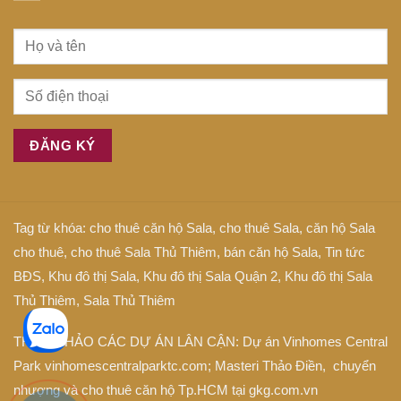
Tag từ khóa:
cho thuê căn hộ Sala
,
cho thuê Sala
,
căn hộ Sala
cho thuê
,
cho thuê Sala Thủ Thiêm
,
bán căn hộ Sala
,
Tin tức
BĐS
,
Khu đô thị Sala
,
Khu đô thị Sala Quận 2
,
Khu đô thị Sala
Thủ Thiêm
,
Sala Thủ Thiêm
THAM KHẢO CÁC DỰ ÁN LÂN CẬN: Dự án
Vinhomes Central
Park
vinhomescentralparktc.com;
Masteri Thảo Điền
, chuyển
nhượng và cho thuê căn hộ Tp.HCM tại
gkg.com.vn