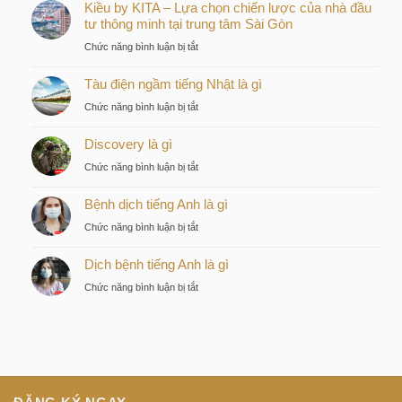
Kiều by KITA – Lựa chọn chiến lược của nhà đầu
tư thông minh tại trung tâm Sài Gòn
ở
Chức năng bình luận bị tắt
Kiều
Tàu điện ngầm tiếng Nhật là gì
by
KITA
ở
Chức năng bình luận bị tắt
–
Tàu
Lựa
Discovery là gì
điện
chọn
ngầm
ở
Chức năng bình luận bị tắt
chiến
tiếng
Discovery
lược
Nhật
Bệnh dịch tiếng Anh là gì
là
của
là
gì
nhà
ở
Chức năng bình luận bị tắt
gì
đầu
Bệnh
tư
Dịch bệnh tiếng Anh là gì
dịch
thông
tiếng
ở
Chức năng bình luận bị tắt
minh
Anh
Dịch
tại
là
bệnh
trung
gì
tiếng
tâm
Anh
Sài
là
Gòn
gì