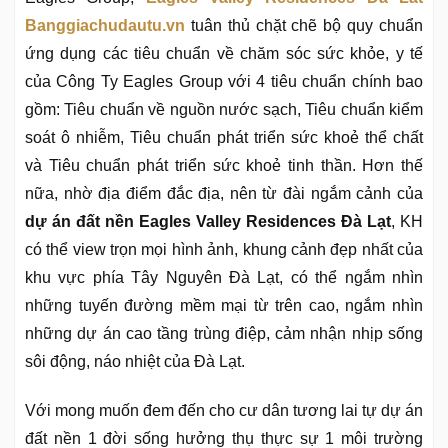
Banggiachudautu.vn
tuân thủ chặt chẽ bộ quy chuẩn
ứng dụng các tiêu chuẩn về chăm sóc sức khỏe, y tế
của Công Ty Eagles Group với 4 tiêu chuẩn chính bao
gồm: Tiêu chuẩn về nguồn nước sạch, Tiêu chuẩn kiểm
soát ô nhiễm, Tiêu chuẩn phát triển sức khoẻ thể chất
và Tiêu chuẩn phát triển sức khoẻ tinh thần. Hơn thế
nữa, nhờ địa điểm đắc địa, nên từ đài ngắm cảnh của
dự án đất nền Eagles Valley Residences Đà Lạt
, KH
có thể view trọn mọi hình ảnh, khung cảnh đẹp nhất của
khu vực phía Tây Nguyên Đà Lạt, có thể ngắm nhìn
những tuyến đường mềm mại từ trên cao, ngắm nhìn
những dự án cao tầng trùng điệp, cảm nhận nhịp sống
sôi động, náo nhiệt của Đà Lạt.
Với mong muốn đem đến cho cư dân tương lai tự dự án
đất nền 1 đời sống hưởng thụ thực sự 1 môi trường