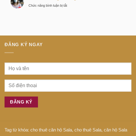
thông
tiếng
ở
Chức năng bình luận bị tắt
minh
Anh
Dịch
tại
là
bệnh
trung
gì
tiếng
tâm
Anh
Sài
là
Gòn
gì
ĐĂNG KÝ NGAY
Tag từ khóa:
cho thuê căn hộ Sala
,
cho thuê Sala
,
căn hộ Sala