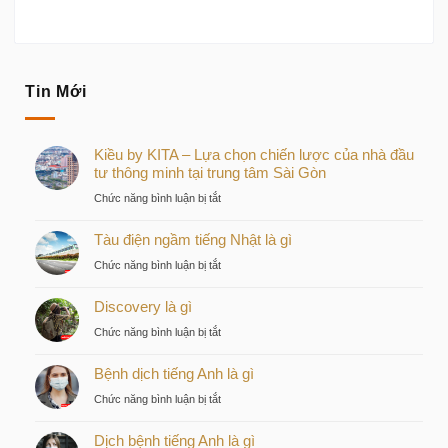
Tin Mới
Kiều by KITA – Lựa chọn chiến lược của nhà đầu
tư thông minh tại trung tâm Sài Gòn
ở
Chức năng bình luận bị tắt
Kiều
Tàu điện ngầm tiếng Nhật là gì
by
KITA
ở
Chức năng bình luận bị tắt
–
Tàu
Lựa
Discovery là gì
điện
chọn
ngầm
ở
Chức năng bình luận bị tắt
chiến
tiếng
Discovery
lược
Nhật
Bệnh dịch tiếng Anh là gì
là
của
là
gì
nhà
ở
Chức năng bình luận bị tắt
gì
đầu
Bệnh
tư
Dịch bệnh tiếng Anh là gì
dịch