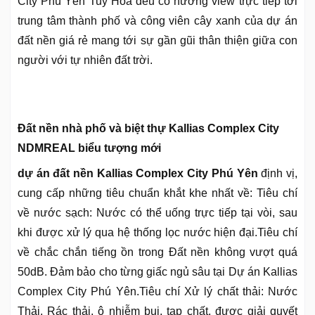
City Phú Yên Tuy Hòa đều có hướng view trực tiếp tới
trung tâm thành phố và công viên cây xanh của dự án
đất nền giá rẻ mang tới sự gần gũi thân thiện giữa con
người với tự nhiên đất trời.
Đất nền nhà phố và biệt thự Kallias Complex City
NDMREAL biểu tượng mới
dự án đất nền Kallias Complex City Phú Yên
định vị,
cung cấp những tiêu chuẩn khắt khe nhất về: Tiêu chí
về nước sạch: Nước có thể uống trực tiếp tại vòi, sau
khi được xử lý qua hệ thống lọc nước hiện đại.Tiêu chí
về chắc chắn tiếng ồn trong Đất nền không vượt quá
50dB. Đảm bảo cho từng giấc ngủ sâu tại Dự án Kallias
Complex City Phú Yên.Tiêu chí Xử lý chất thải: Nước
Thải, Rác thải, ô nhiễm bụi, tạp chất, được giải quyết