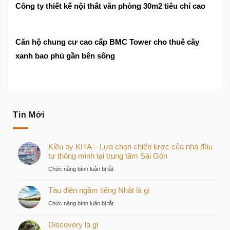
Công ty thiết kế nội thất văn phòng 30m2 tiêu chí cao
Căn hộ chung cư cao cấp BMC Tower cho thuê cây
xanh bao phủ gần bên sông
Tin Mới
Kiều by KITA – Lựa chọn chiến lược của nhà đầu
tư thông minh tại trung tâm Sài Gòn
ở
Chức năng bình luận bị tắt
Kiều
Tàu điện ngầm tiếng Nhật là gì
by
KITA
ở
Chức năng bình luận bị tắt
–
Tàu
Lựa
Discovery là gì
điện