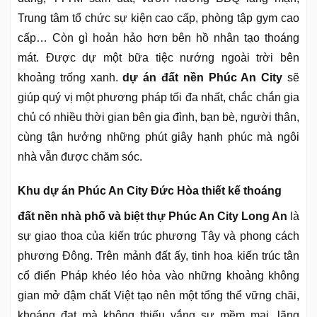
Trung tâm tổ chức sự kiện cao cấp, phòng tập gym cao
cấp… Còn gì hoản hảo hơn bên hồ nhân tạo thoáng
mát. Được dự một bữa tiệc nướng ngoài trời bên
khoảng trống xanh.
dự án đất nền Phúc An City
sẽ
giúp quý vị một phương pháp tối đa nhất, chắc chắn gia
chủ có nhiều thời gian bên gia đình, bạn bè, người thân,
cùng tận hưởng những phút giây hạnh phúc mà ngôi
nhà vẫn được chăm sóc.
Khu dự án Phúc An City Đức Hòa thiết kế thoáng
đất nền nhà phố và biệt thự Phúc An City Long An
là
sự giao thoa của kiến trúc phương Tây và phong cách
phương Đông. Trên mảnh đất ấy, tinh hoa kiến trúc tân
cổ điển Pháp khéo léo hòa vào những khoảng không
gian mở đậm chất Việt tạo nên một tổng thể vững chãi,
khoáng đạt mà không thiếu vắng sự mềm mại, lãng