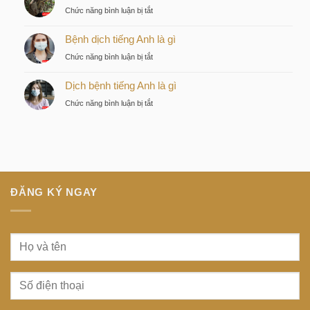
chọn
ngầm
ở
Chức năng bình luận bị tắt
chiến
tiếng
Discovery
lược
Nhật
Bệnh dịch tiếng Anh là gì
là
của
là
gì
nhà
ở
Chức năng bình luận bị tắt
gì
đầu
Bệnh
tư
Dịch bệnh tiếng Anh là gì
dịch
thông
tiếng
ở
Chức năng bình luận bị tắt
minh
Anh
Dịch
tại
là
bệnh
trung
gì
tiếng
tâm
Anh
Sài
là
Gòn
gì
ĐĂNG KÝ NGAY