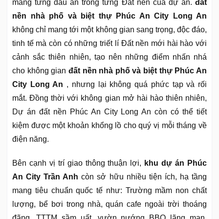
mang từng dấu ấn trong từng Đất nền của dự án.
đất
nền nhà phố và biệt thự Phúc An City Long An
không chỉ mang tới một không gian sang trọng, độc đáo,
tinh tế mà còn có những triết lí Đất nền mới hài hào với
cảnh sắc thiên nhiên, tạo nên những điểm nhấn nhá
cho không gian
đất nền nhà phố và biệt thự Phúc An
City Long An
, nhưng lại không quá phức tạp và rối
mắt. Đồng thời với không gian mở hài hào thiên nhiên,
Dự án đất nền Phúc An City Long An còn có thể tiết
kiệm được một khoản khổng lồ cho quý vị mỗi tháng về
điện năng.
Bên cạnh vị trí giao thông thuận lợi,
khu dự án Phúc
An City Trần Anh
còn sở hữu nhiều tiện ích, hạ tầng
mang tiêu chuẩn quốc tế như: Trường mầm non chất
lượng, bể bơi trong nhà, quán cafe ngoài trời thoáng
đãng, TTTM sầm uất, vườn nướng BBQ lãng mạn,