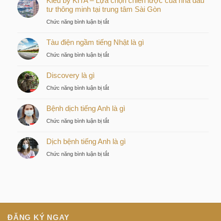
Kiều by KITA – Lựa chọn chiến lược của nhà đầu
tư thông minh tại trung tâm Sài Gòn
ở
Chức năng bình luận bị tắt
Kiều
Tàu điện ngầm tiếng Nhật là gì
by
KITA
ở
Chức năng bình luận bị tắt
–
Tàu
Lựa
Discovery là gì
điện
chọn
ngầm
ở
Chức năng bình luận bị tắt
chiến
tiếng
Discovery
lược
Nhật
Bệnh dịch tiếng Anh là gì
là
của
là
gì
nhà
ở
Chức năng bình luận bị tắt
gì
đầu
Bệnh
tư
Dịch bệnh tiếng Anh là gì
dịch
thông
tiếng
ở
Chức năng bình luận bị tắt
minh
Anh
Dịch
tại
là
bệnh
trung
gì
tiếng
tâm
Anh
Sài
là
Gòn
gì
ĐĂNG KÝ NGAY