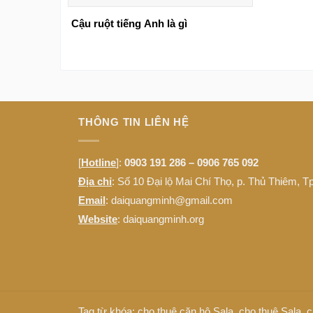
Cậu ruột tiếng Anh là gì
THÔNG TIN LIÊN HỆ
[
Hotline
]:
0903 191 286 – 0906 765 092
Địa chỉ
: Số 10 Đại lộ Mai Chí Thọ, p. Thủ Thiêm, 
Email
: daiquangminh@gmail.com
Website
:
daiquangminh.org
Tag từ khóa:
cho thuê căn hộ Sala
,
cho thuê Sala
,
c