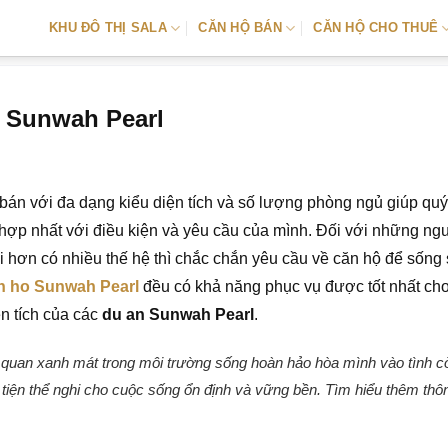
KHU ĐÔ THỊ SALA
CĂN HỘ BÁN
CĂN HỘ CHO THUÊ
g Sunwah Pearl
án với đa dạng kiểu diện tích và số lượng phòng ngủ giúp qu
 hợp nhất với điều kiện và yêu cầu của mình. Đối với những ng
 hơn có nhiều thế hệ thì chắc chắn yêu cầu về căn hộ để sống 
n ho Sunwah Pearl
đều có khả năng phục vụ được tốt nhất ch
n tích của các
du an Sunwah Pearl
.
h quan xanh mát trong môi trường sống hoàn hảo hòa mình vào tình c
t tiện thể nghi cho cuộc sống ổn định và vững bền. Tìm hiểu thêm thô