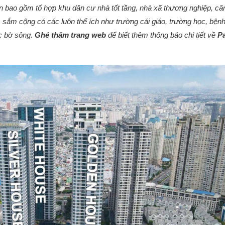
oạn bao gồm tổ hợp khu dân cư nhà tốt tầng, nhà xã thương nghiệp, că
sắm cộng có các luôn thể ích như trường cái giáo, trường học, bệnh
c bờ sông.
Ghé thăm trang web
để biết thêm thông báo chi tiết về
P