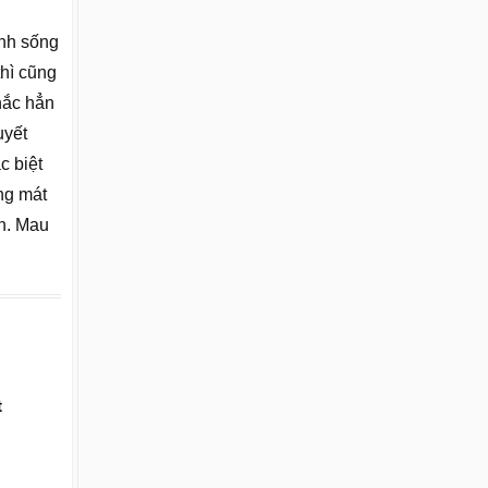
inh sống
thì cũng
chắc hẳn
uyết
c biệt
ng mát
ơn. Mau
t