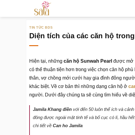
Bỏ
qua
nội
TIN TỨC BDS
dung
Diện tích của các căn hộ tron
Hiện tại, những
căn hộ Sunwah Pearl
được mở b
có thể thuận tiện hơn trong việc chọn căn hộ phù
thân, vợ chồng mới cưới hay gia đình đông người
khác biệt. Về cơ bản thì những dạng căn hộ ở
ca
người. Dưới đây chúng ta sẽ cùng tìm hiểu về diệ
Jamila Khang điền
với đến 50 luôn thể ích và cản
đông được ngoài mặt tinh tế và bố cục có lí, hầu hế
chi tiết về
Can ho Jamila