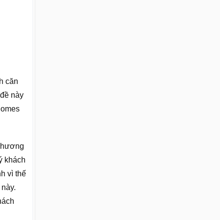
nh căn
 đề này
nhomes
 phương
uý khách
h vì thế
 này.
khách