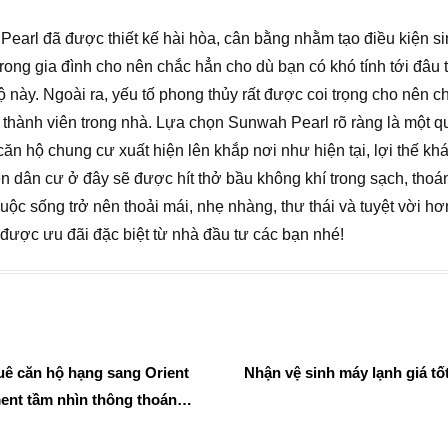
earl đã được thiết kế hài hòa, cân bằng nhằm tạo điều kiện s
 trong gia đình cho nên chắc hẳn cho dù bạn có khó tính tới đâu 
ộ này. Ngoài ra, yếu tố phong thủy rất được coi trọng cho nên 
c thành viên trong nhà. Lựa chọn Sunwah Pearl rõ ràng là một q
căn hộ chung cư xuất hiện lên khắp nơi như hiện tại, lợi thế khá
n dân cư ở đây sẽ được hít thở bầu không khí trong sạch, thoá
ộc sống trở nên thoải mái, nhẹ nhàng, thư thái và tuyệt vời h
được ưu đãi đặc biệt từ nhà đầu tư các bạn nhé!
uê căn hộ hạng sang Orient
Nhận vệ sinh máy lạnh giá tố
ent tầm nhìn thông thoáng
h sáng