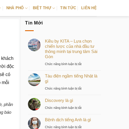
NHÀ PHỐ
BIỆT THỰ
TIN TỨC
LIÊN HỆ
Tin Mới
Kiều by KITA – Lựa chọn
chiến lược của nhà đầu tư
thông minh tại trung tâm Sài
Gòn
ý khách
ở
Chức năng bình luận bị tắt
ười độc
Kiều
sẽ có
Tàu điện ngầm tiếng Nhật là
by
gì
KITA
o mỗi
–
ở
Chức năng bình luận bị tắt
Lựa
Tàu
chọn
Discovery là gì
điện
ờ, phần
chiến
ngầm
ở
Chức năng bình luận bị tắt
lược
tiếng
ng báo
Discovery
của
Nhật
Bệnh dịch tiếng Anh là gì
là
nhà
là
gì
ở
Chức năng bình luận bị tắt
đầu
gì