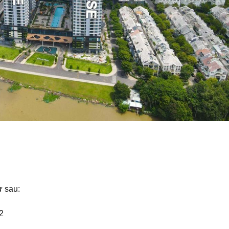
ư sau:
2