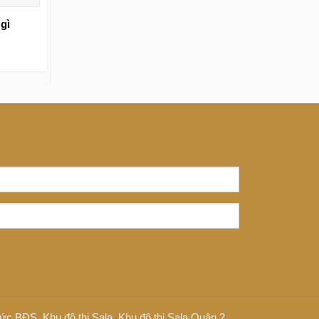
gì
 tức BĐS
,
Khu đô thị Sala
,
Khu đô thị Sala Quận 2
,