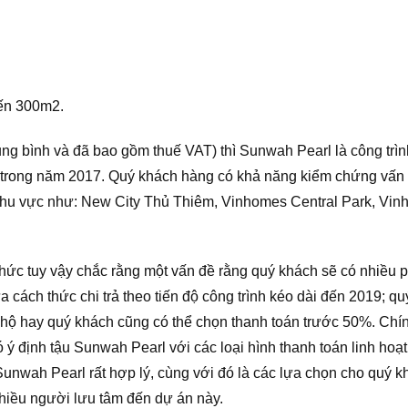
đến 300m2.
ung bình và đã bao gồm thuế VAT) thì Sunwah Pearl là công trì
t trong năm 2017. Quý khách hàng có khả năng kiểm chứng vấn
khu vực như: New City Thủ Thiêm, Vinhomes Central Park, Vi
hức tuy vậy chắc rằng một vấn đề rằng quý khách sẽ có nhiều
ựa cách thức chi trả theo tiến độ công trình kéo dài đến 2019; q
n hộ hay quý khách cũng có thể chọn thanh toán trước 50%. Chín
ý định tậu Sunwah Pearl với các loại hình thanh toán linh hoạt
 Sunwah Pearl rất hợp lý, cùng với đó là các lựa chọn cho quý 
 nhiều người lưu tâm đến dự án này.