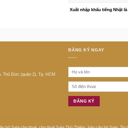
Xuất nhập khẩu tiếng Nhật là 
ĐĂNG KÝ NGAY
Tp. Thủ Đức (quận 2), Tp. HCM
ăn hộ Sala cho thuê
,
cho thuê Sala Thủ Thiêm
,
bán căn hộ Sala
,
Tin