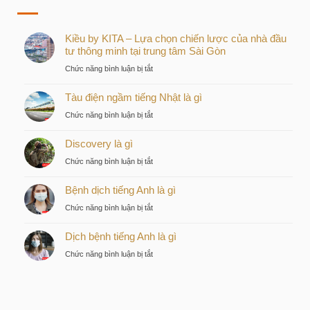
Kiều by KITA – Lựa chọn chiến lược của nhà đầu
tư thông minh tại trung tâm Sài Gòn
ở
Chức năng bình luận bị tắt
Kiều
Tàu điện ngầm tiếng Nhật là gì
by
KITA
ở
Chức năng bình luận bị tắt
–
Tàu
Lựa
Discovery là gì
điện
chọn
ngầm
ở
Chức năng bình luận bị tắt
chiến
tiếng
Discovery
lược
Nhật
Bệnh dịch tiếng Anh là gì
là
của
là
gì
nhà
ở
Chức năng bình luận bị tắt
gì
đầu
Bệnh
tư
Dịch bệnh tiếng Anh là gì
dịch
thông
tiếng
ở
Chức năng bình luận bị tắt
minh
Anh
Dịch
tại
là
bệnh
trung
gì
tiếng
tâm
Anh