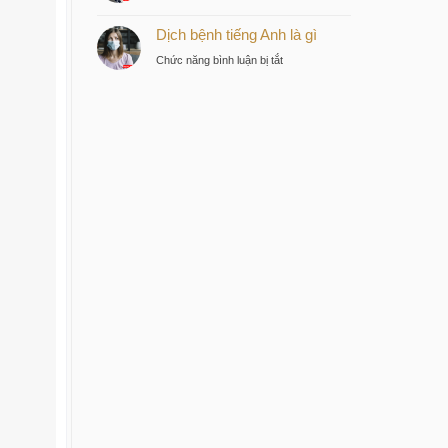
Bệnh
tư
Dịch bệnh tiếng Anh là gì
dịch
thông
tiếng
minh
ở
Chức năng bình luận bị tắt
Anh
tại
Dịch
là
trung
bệnh
gì
tâm
tiếng
Sài
Anh
Gòn
là
gì