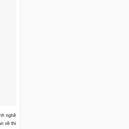
ành nghề
n về thi