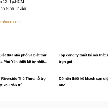
ận 12 -Tp.HCM
ỉnh Ninh Thuận
//cohuco.com
iệt thự nhà phố và biệt thự
Top công ty thiết kế nội thất 
a Phú Yên thiết kế tự nhiên
trọn gói
ảnh quan
 Riverside Thủ Thừa hỗ trợ
Có nên thiết kế khách sạn diệ
ạt khu dân trí
nhỏ