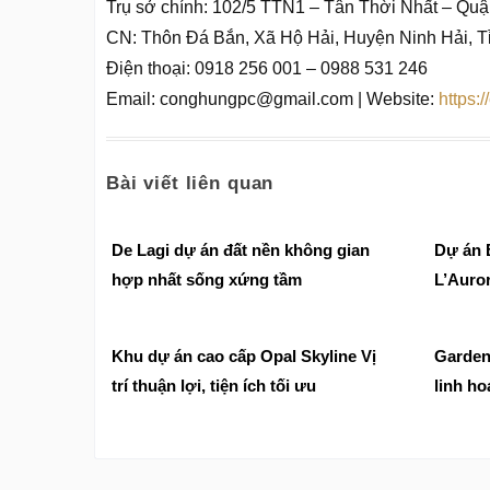
Trụ sở chính: 102/5 TTN1 – Tân Thời Nhất – Qu
CN: Thôn Đá Bắn, Xã Hộ Hải, Huyện Ninh Hải, T
Điện thoại: 0918 256 001 – 0988 531 246
Email: conghungpc@gmail.com | Website:
https:
Bài viết liên quan
De Lagi dự án đất nền không gian
Dự án B
hợp nhất sống xứng tầm
L’Auror
vườn c
Khu dự án cao cấp Opal Skyline Vị
Garden
trí thuận lợi, tiện ích tối ưu
linh ho