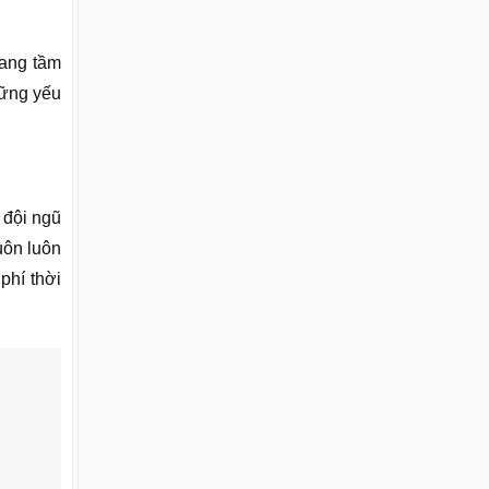
mang tầm
hững yếu
 đội ngũ
uôn luôn
phí thời