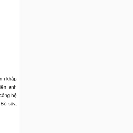
ành khắp
iện lạnh
 công hệ
 Bò sữa