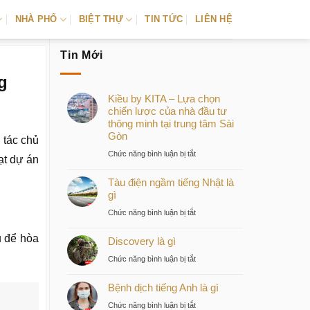
NHÀ PHỐ
BIỆT THỰ
TIN TỨC
LIÊN HỆ
Tin Mới
g
Kiều by KITA – Lựa chọn
chiến lược của nhà đầu tư
thông minh tại trung tâm Sài
Gòn
 tác chủ
ở
Chức năng bình luận bị tắt
ạt dự án
Kiều
Tàu điện ngầm tiếng Nhật là
by
gì
KITA
–
ở
Chức năng bình luận bị tắt
Lựa
Tàu
chọn
u để hòa
Discovery là gì
điện
chiến
ngầm
ở
Chức năng bình luận bị tắt
lược
tiếng
Discovery
của
Nhật
Bệnh dịch tiếng Anh là gì
là
nhà
là
gì
ở
Chức năng bình luận bị tắt
đầu
gì