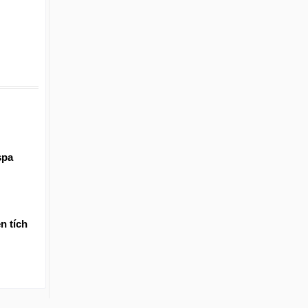
spa
n tích