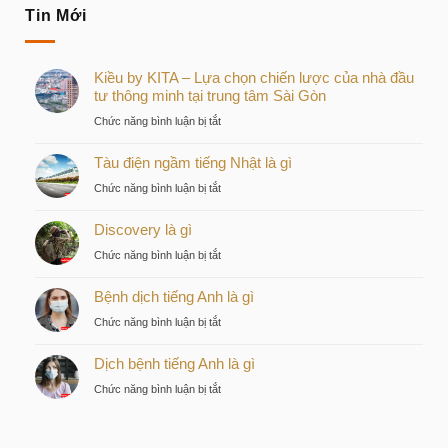
Tin Mới
Kiều by KITA – Lựa chọn chiến lược của nhà đầu
tư thông minh tại trung tâm Sài Gòn
ở
Chức năng bình luận bị tắt
Kiều
Tàu điện ngầm tiếng Nhật là gì
by
KITA
ở
Chức năng bình luận bị tắt
–
Tàu
Lựa
Discovery là gì
điện
chọn
ngầm
ở
Chức năng bình luận bị tắt
chiến
tiếng
Discovery
lược
Nhật
Bệnh dịch tiếng Anh là gì
là
của
là
gì
nhà
ở
Chức năng bình luận bị tắt
gì
đầu
Bệnh
tư
Dịch bệnh tiếng Anh là gì
dịch
thông
tiếng
ở
Chức năng bình luận bị tắt
minh
Anh
Dịch
tại
là
bệnh
trung
gì