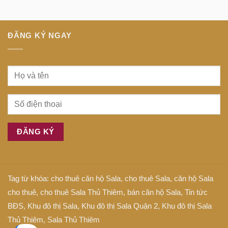
tiếng
tâm
Anh
Sài
là
Gòn
gì
ĐĂNG KÝ NGAY
Tag từ khóa:
cho thuê căn hộ Sala
,
cho thuê Sala
,
căn hộ Sala
cho thuê
,
cho thuê Sala Thủ Thiêm
,
bán căn hộ Sala
,
Tin tức
BĐS
,
Khu đô thị Sala
,
Khu đô thị Sala Quận 2
,
Khu đô thị Sala
Thủ Thiêm
,
Sala Thủ Thiêm