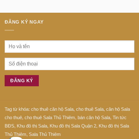
tiếng
tâm
Anh
Sài
là
Gòn
gì
ĐĂNG KÝ NGAY
Tag từ khóa:
cho thuê căn hộ Sala
,
cho thuê Sala
,
căn hộ Sala
cho thuê
,
cho thuê Sala Thủ Thiêm
,
bán căn hộ Sala
,
Tin tức
BĐS
,
Khu đô thị Sala
,
Khu đô thị Sala Quận 2
,
Khu đô thị Sala
Thủ Thiêm
,
Sala Thủ Thiêm