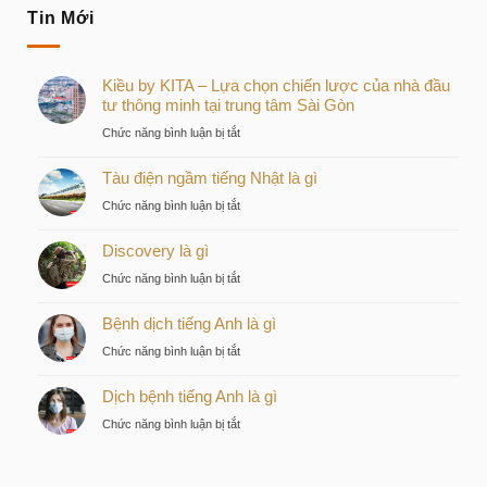
Tin Mới
Kiều by KITA – Lựa chọn chiến lược của nhà đầu
tư thông minh tại trung tâm Sài Gòn
ở
Chức năng bình luận bị tắt
Kiều
Tàu điện ngầm tiếng Nhật là gì
by
KITA
ở
Chức năng bình luận bị tắt
–
Tàu
Lựa
Discovery là gì
điện
chọn
ngầm
ở
Chức năng bình luận bị tắt
chiến
tiếng
Discovery
lược
Nhật
Bệnh dịch tiếng Anh là gì
là
của
là
gì
nhà
ở
Chức năng bình luận bị tắt
gì
đầu
Bệnh
tư
Dịch bệnh tiếng Anh là gì
dịch
thông
tiếng
ở
Chức năng bình luận bị tắt
minh
Anh
Dịch
tại
là
bệnh
trung
gì