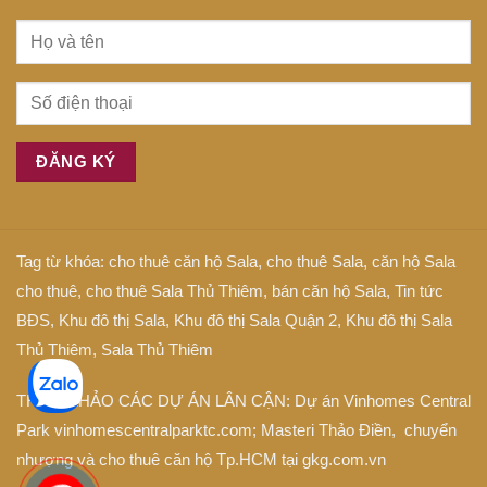
Tag từ khóa:
cho thuê căn hộ Sala
,
cho thuê Sala
,
căn hộ Sala
cho thuê
,
cho thuê Sala Thủ Thiêm
,
bán căn hộ Sala
,
Tin tức
BĐS
,
Khu đô thị Sala
,
Khu đô thị Sala Quận 2
,
Khu đô thị Sala
Thủ Thiêm
,
Sala Thủ Thiêm
THAM KHẢO CÁC DỰ ÁN LÂN CẬN: Dự án
Vinhomes Central
Park
vinhomescentralparktc.com;
Masteri Thảo Điền
, chuyển
nhượng và cho thuê căn hộ Tp.HCM tại
gkg.com.vn