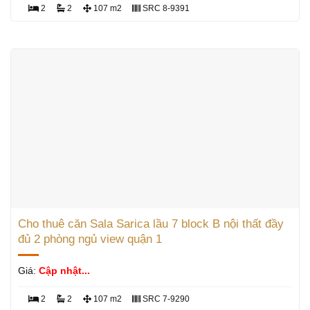
2
2
107 m2
SRC 8-9391
Cho thuê căn Sala Sarica lầu 7 block B nội thất đầy
đủ 2 phòng ngủ view quận 1
Giá:
Cập nhật...
2
2
107 m2
SRC 7-9290