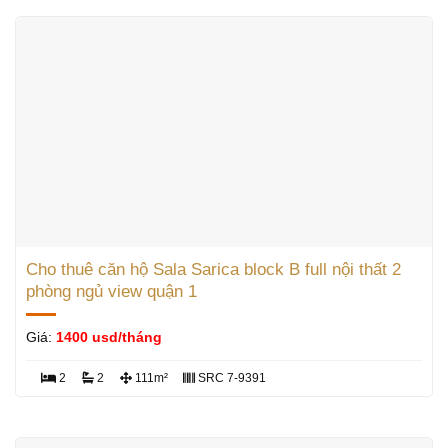
Cho thuê căn hộ Sala Sarica block B full nội thất 2
phòng ngủ view quận 1
Giá:
1400 usd/tháng
2
2
111m²
SRC 7-9391