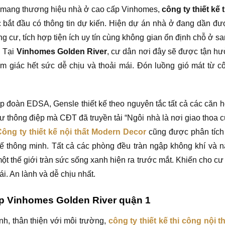
i mang thương hiệu nhà ở cao cấp Vinhomes,
công ty thiết kế 
c bắt đầu có thông tin dự kiến. Hiện dự án nhà ở đang dần đ
ng cư, tích hợp tiện ích uy tín cùng không gian ổn định chỗ ở sa
. Tại
Vinhomes Golden River
, cư dân nơi đây sẽ được tận h
ảm giác hết sức dễ chịu và thoải mái. Đón luồng gió mát từ c
ập đoàn EDSA, Gensle thiết kế theo nguyên tắc tất cả các căn 
ư thông điệp mà CĐT đã truyền tải “Ngôi nhà là nơi giao thoa 
ông ty thiết kế nội thất Modern Decor
cũng được phân tích 
ế thông minh. Tất cả các phòng đều tràn ngập không khí và n
ột thế giới tràn sức sống xanh hiện ra trước mắt. Khiến cho cư
. An lành và dễ chịu nhất.
ấp Vinhomes Golden River quận 1
h, thân thiện với môi trường,
công ty thiết kế thi công nội t