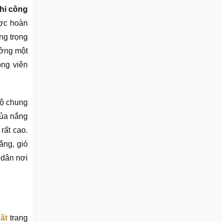
thi công
ược hoàn
ng trọng
ưởng một
ông viên
hộ chung
của nắng
rất cao.
ắng, gió
 dân nơi
hất
trang