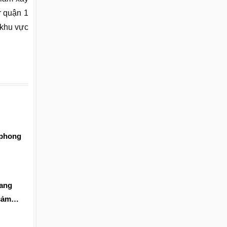
r quận 1
 khu vực
 phong
sang
cảm