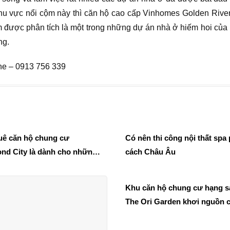
khu vực nổi cộm này thì căn hộ cao cấp Vinhomes Golden Rive
m được phân tích là một trong những dự án nhà ở hiếm hoi của
ng.
ne – 0913 756 339
uê căn hộ chung cư
Có nên thi công nội thất spa
nd City là dành cho những
cách Châu Âu
 đẳng cấp
Khu căn hộ chung cư hạng 
The Ori Garden khơi nguồn 
hứng sống bất tận