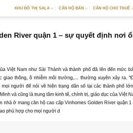
KHU ĐÔ THỊ SALA
CĂN HỘ BÁN
CĂN HỘ CHO THUÊ
en River quận 1 – sự quyết định nơi 
 của Việt Nam như Sài Thành và thành phố đã lên đến mức b
tắc giao thông, ô nhiễm môi trường,… thường xuyên xảy ra. “Đ
mọi người để nói về hiện trạng dân số tại các thành phố lớn
Minh và cũng là trung tâm kinh tế, chính trị, giáo dục của Việt 
 án nhà ở mang căn hộ cao cấp Vinhomes Golden River quận 1
 sao phù hợp cho mọi người d