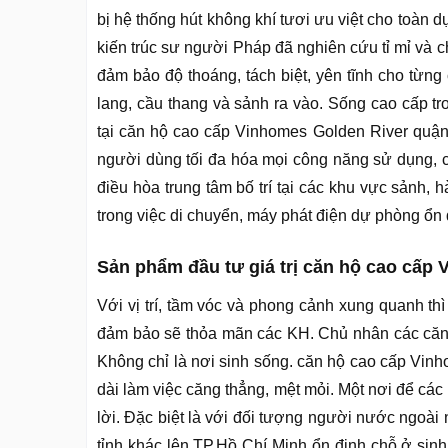
bị hệ thống hút không khí tươi ưu việt cho toàn 
kiến trúc sư người Pháp đã nghiên cứu tỉ mỉ và c
đảm bảo độ thoáng, tách biệt, yên tĩnh cho từ
lang, cầu thang và sảnh ra vào. Sống cao cấp t
tại căn hộ cao cấp Vinhomes Golden River quận
người dùng tối đa hóa mọi công năng sử dụng, 
điều hòa trung tâm bố trí tại các khu vực sảnh, 
trong việc di chuyển, máy phát điện dự phòng ổn 
Sản phẩm đầu tư giá trị căn hộ cao cấp
Với vị trí, tầm vóc và phong cảnh xung quanh t
đảm bảo sẽ thỏa mãn các KH. Chủ nhân các căn 
Không chỉ là nơi sinh sống. căn hộ cao cấp Vin
dài làm việc căng thẳng, mệt mỏi. Một nơi để các
lời. Đặc biệt là với đối tượng người nước ngoài
tỉnh khác lên TP.Hồ Chí Minh ổn định chỗ ở sin