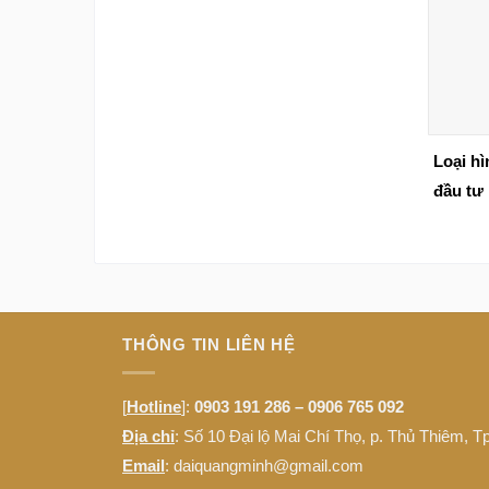
Loại h
đầu tư
THÔNG TIN LIÊN HỆ
[
Hotline
]:
0903 191 286 – 0906 765 092
Địa chỉ
: Số 10 Đại lộ Mai Chí Thọ, p. Thủ Thiêm, 
Email
: daiquangminh@gmail.com