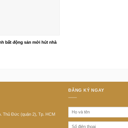
ình bất động sản mới hút nhà
ĐĂNG KÝ NGAY
Tp. Thủ Đức (quận 2), Tp. HCM