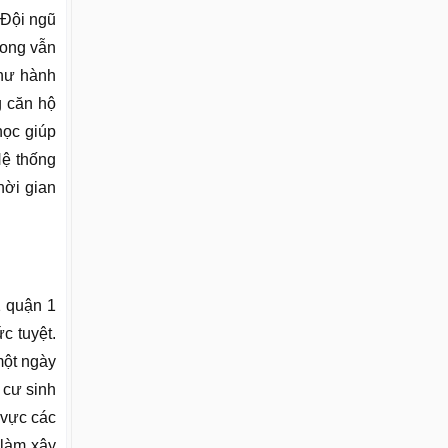
 Đội ngũ
song vẫn
như hành
g căn hộ
học giúp
Hệ thống
hời gian
1 quận 1
c tuyệt.
một ngày
 cư sinh
 vực các
 làm xây