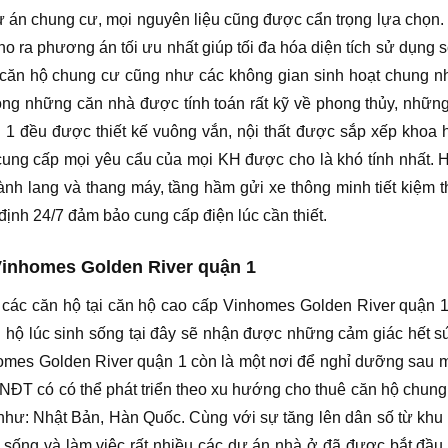
dự án chung cư, mọi nguyên liệu cũng được cẩn trọng lựa chọn.
ho ra phương án tối ưu nhất giúp tối đa hóa diện tích sử dụng 
ng căn hộ chung cư cũng như các không gian sinh hoạt chung 
rong những căn nhà được tính toán rất kỹ về phong thủy, nhữn
 1 đều được thiết kế vuông vắn, nội thất được sắp xếp khoa 
cung cấp mọi yêu cẩu của mọi KH được cho là khó tính nhất. 
hành lang và thang máy, tầng hầm gửi xe thông minh tiết kiệm t
định 24/7 đảm bảo cung cấp điện lúc cần thiết.
 Vinhomes Golden River quận 1
hì các căn hộ tại căn hộ cao cấp Vinhomes Golden River quận 
hộ lúc sinh sống tại đây sẽ nhận được những cảm giác hết sứ
homes Golden River quận 1 còn là một nơi để nghỉ dưỡng sau 
 NĐT có có thể phát triển theo xu hướng cho thuê căn hộ chung
 như: Nhật Bản, Hàn Quốc. Cùng với sự tăng lên dân số từ khu
h sống và làm việc rất nhiều các dự án nhà ở đã được bắt đầu