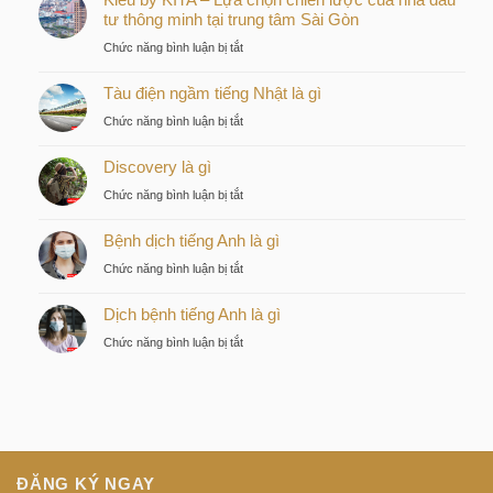
tư thông minh tại trung tâm Sài Gòn
ở
Chức năng bình luận bị tắt
Kiều
Tàu điện ngầm tiếng Nhật là gì
by
KITA
ở
Chức năng bình luận bị tắt
–
Tàu
Lựa
Discovery là gì
điện
chọn
ngầm
ở
Chức năng bình luận bị tắt
chiến
tiếng
Discovery
lược
Nhật
Bệnh dịch tiếng Anh là gì
là
của
là
gì
nhà
ở
Chức năng bình luận bị tắt
gì
đầu
Bệnh
tư
Dịch bệnh tiếng Anh là gì
dịch
thông
tiếng
ở
Chức năng bình luận bị tắt
minh
Anh
Dịch
tại
là
bệnh
trung
gì
tiếng
tâm
Anh
Sài
là
Gòn
gì
ĐĂNG KÝ NGAY