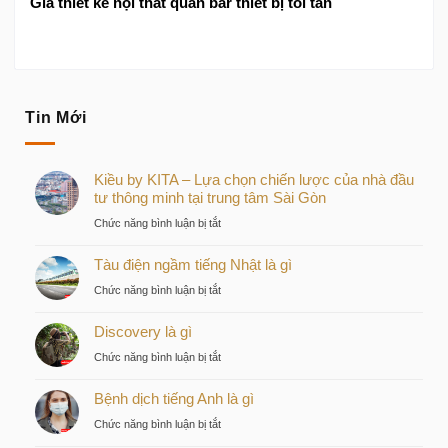
Giá thiết kế nội thất quán bar thiết bị tối tân
Tin Mới
Kiều by KITA – Lựa chọn chiến lược của nhà đầu
tư thông minh tại trung tâm Sài Gòn
ở
Chức năng bình luận bị tắt
Kiều
Tàu điện ngầm tiếng Nhật là gì
by
KITA
ở
Chức năng bình luận bị tắt
–
Tàu
Lựa
Discovery là gì
điện
chọn
ngầm
ở
Chức năng bình luận bị tắt
chiến
tiếng
Discovery
lược
Nhật
Bệnh dịch tiếng Anh là gì
là
của
là
gì
nhà
ở
Chức năng bình luận bị tắt
gì
đầu
Bệnh