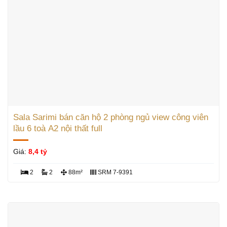
Sala Sarimi bán căn hộ 2 phòng ngủ view công viên
lầu 6 toà A2 nội thất full
Giá:
8,4 tỷ
2
2
88m²
SRM 7-9391