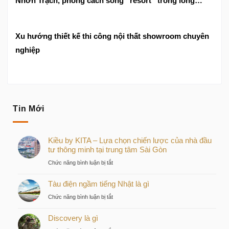
Nhơn Trạch, phong cách sống “resort” trong lòng
thành phố
Xu hướng thiết kế thi công nội thất showroom chuyên
nghiệp
Tin Mới
Kiều by KITA – Lựa chọn chiến lược của nhà đầu
tư thông minh tại trung tâm Sài Gòn
ở
Chức năng bình luận bị tắt
Kiều
Tàu điện ngầm tiếng Nhật là gì
by
KITA
ở
Chức năng bình luận bị tắt
–
Tàu
Lựa
Discovery là gì
điện
chọn
ngầm