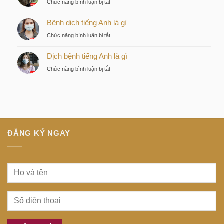
ở
Chức năng bình luận bị tắt
chiến
tiếng
Discovery
lược
Nhật
Bệnh dịch tiếng Anh là gì
là
của
là
gì
nhà
ở
Chức năng bình luận bị tắt
gì
đầu
Bệnh
tư
Dịch bệnh tiếng Anh là gì
dịch
thông
tiếng
ở
Chức năng bình luận bị tắt
minh
Anh
Dịch
tại
là
bệnh
trung
gì
tiếng
tâm
Anh
Sài
là
Gòn
gì
ĐĂNG KÝ NGAY