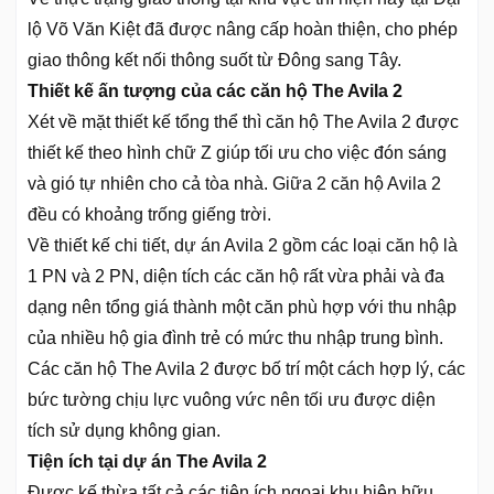
lộ Võ Văn Kiệt đã được nâng cấp hoàn thiện, cho phép
giao thông kết nối thông suốt từ Đông sang Tây.
Thiết kế ấn tượng của các căn hộ The Avila 2
Xét về mặt thiết kế tổng thể thì căn hộ The Avila 2 được
thiết kế theo hình chữ Z giúp tối ưu cho việc đón sáng
và gió tự nhiên cho cả tòa nhà. Giữa 2 căn hộ Avila 2
đều có khoảng trống giếng trời.
Về thiết kế chi tiết, dự án Avila 2 gồm các loại căn hộ là
1 PN và 2 PN, diện tích các căn hộ rất vừa phải và đa
dạng nên tổng giá thành một căn phù hợp với thu nhập
của nhiều hộ gia đình trẻ có mức thu nhập trung bình.
Các căn hộ The Avila 2 được bố trí một cách hợp lý, các
bức tường chịu lực vuông vức nên tối ưu được diện
tích sử dụng không gian.
Tiện ích tại dự án The Avila 2
Được kế thừa tất cả các tiện ích ngoại khu hiện hữu